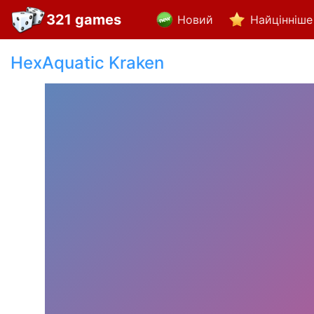
321 games
Новий
Найцінніше
HexAquatic Kraken