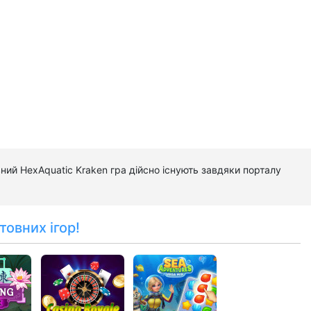
вний HexAquatic Kraken гра дійсно існують завдяки порталу
товних ігор!