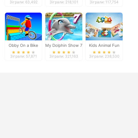
Зіграли: 63,492
Зіграли: 218,101
Зіграли: 117,754
Obby On a Bike
My Dolphin Show 7
Kids Animal Fun
Зіграли: 57,871
Зіграли: 321,163
Зіграли: 238,530