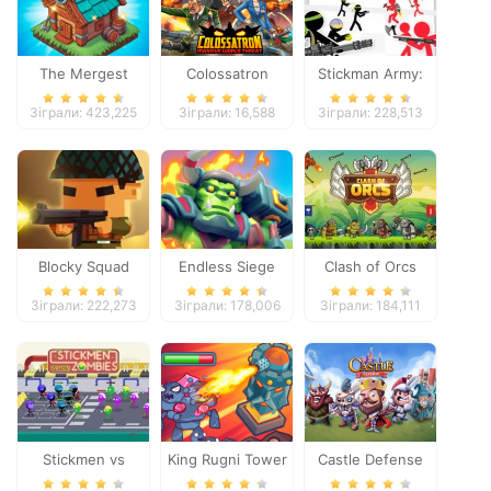
The Mergest
Colossatron
Stickman Army:
Kingdom
The Defenders
Зіграли: 423,225
Зіграли: 16,588
Зіграли: 228,513
Blocky Squad
Endless Siege
Clash of Orcs
Зіграли: 222,273
Зіграли: 178,006
Зіграли: 184,111
Stickmen vs
King Rugni Tower
Castle Defense
Zombies
Defense