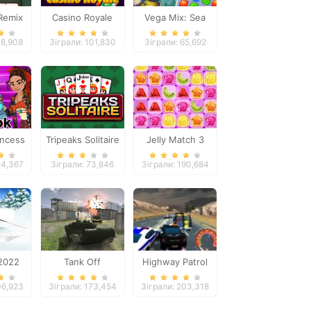
Remix
Casino Royale
Vega Mix: Sea
Adventures
18,908
Зіграли: 101,830
Зіграли: 65,692
incess
Tripeaks Solitaire
Jelly Match 3
44,367
Зіграли: 73,846
Зіграли: 190,684
 2022
Tank Off
Highway Patrol
Showdown
06,923
Зіграли: 173,454
Зіграли: 203,318