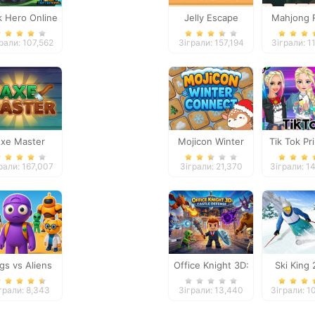
k Hero Online
Jelly Escape
Mahjong 
рали: 107,562
Зіграли: 157,194
Зіграли: 1
xe Master
Mojicon Winter
Tik Tok Pr
Connect
рали: 167,007
Зіграли: 21,370
Зіграли: 1
gs vs Aliens
Office Knight 3D:
Ski King
Castle Defense
грали: 8,343
Зіграли: 13,440
Зіграли: 1