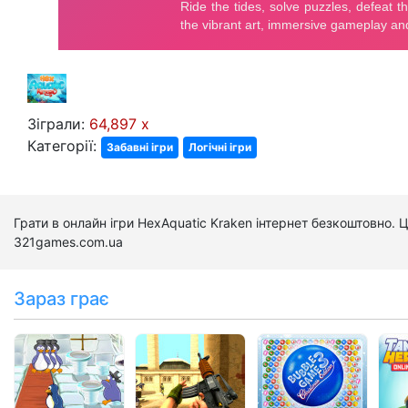
Зіграли:
64,897 x
Категорії:
Забавні ігри
Логічні ігри
Грати в онлайн ігри HexAquatic Kraken інтернет безкоштовно. 
321games.com.ua
Зараз грає