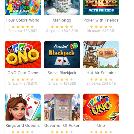
Four Colors World
Mahjongg
Poker with Friends
Tour
Dimensions
Зіграли: 173,852
Зіграли: 1,802,309
Зіграли: 245,351
ONO Card Game
Social Blackjack
Hot Air Solitaire
Зіграли: 378,870
Зіграли: 181,586
Зіграли: 254,649
Kings and Queens
Governor Of Poker
Uno
Solitaire Tripeaks
2