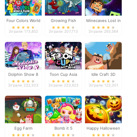
Four Colors World
Growing Fish
Minecaves Lost in
Tour
Space
Зіграли: 173,852
Зіграли: 207,713
Зіграли: 293,564
Dolphin Show 8
Toon Cup Asia
Idle Craft 3D
Pacific 2018
Зіграли: 232,303
Зіграли: 233,623
Зіграли: 123,301
Egg Farm
Bomb it 5
Happy Halloween