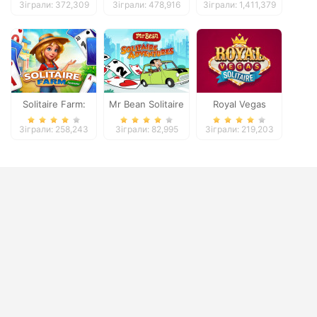
Зіграли: 372,309
Зіграли: 478,916
Зіграли: 1,411,379
Solitaire Farm:
Mr Bean Solitaire
Royal Vegas
Seasons
Adventures
Solitaire
Зіграли: 258,243
Зіграли: 82,995
Зіграли: 219,203