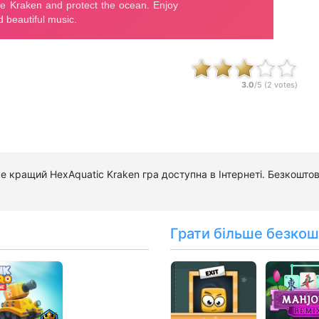
3.0
/5 (
2
votes)
Це кращий HexAquatic Kraken гра доступна в Інтернеті. Безкошто
Грати більше безкош