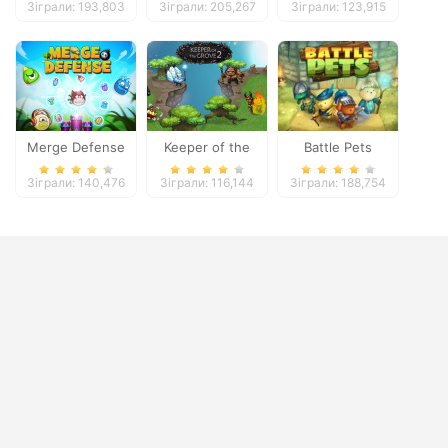
Зіграли: 193,803
Зіграли: 205,267
Зіграли: 123,915
Merge Defense
Keeper of the
Battle Pets
Grove 2
Зіграли: 140,476
Зіграли: 116,144
Зіграли: 188,754