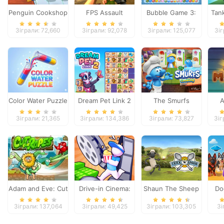
Penguin Cookshop
FPS Assault
Bubble Game 3:
Tan
Shooter
Christmas Edition
Зіграли: 72,660
Зіграли: 92,078
Зіграли: 125,077
Зіг
Color Water Puzzle
Dream Pet Link 2
The Smurfs
A
Cooking
Зіграли: 21,365
Зіграли: 134,386
Зіграли: 73,827
Зіг
Adam and Eve: Cut
Drive-in Cinema:
Shaun The Sheep
Do
the Ropes
Idle Game
Chick n Spoon
Зіграли: 137,064
Зіграли: 49,425
Зіграли: 103,305
Зі