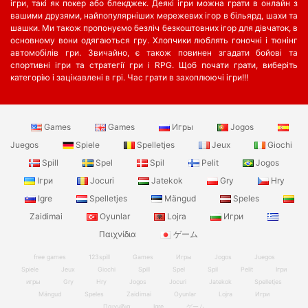
ігри, такі як покер або блекджек. Деякі ігри можна грати в онлайн з
вашими друзями, найпопулярніших мережевих ігор в більярд, шахи та
шашки. Ми також пропонуємо безліч безкоштовних ігор для дівчаток, в
основному вони одягаються гру. Хлопчики люблять гоночні і тюнінг
автомобілів гри. Звичайно, є також повинен згадати бойові та
спортивні ігри та стратегії гри і RPG. Щоб почати грати, виберіть
категорію і зацікавлені в грі. Час грати в захоплюючі ігри!!!
Games
Games
Игры
Jogos
Juegos
Spiele
Spelletjes
Jeux
Giochi
Spill
Spel
Spil
Pelit
Jogos
Ігри
Jocuri
Jatekok
Gry
Hry
Igre
Spelletjes
Mängud
Speles
Zaidimai
Oyunlar
Lojra
Игри
Παιχνίδια
ゲーム
free games
123spill
Games
Игры
Jogos
Juegos
Spiele
Jeux
Giochi
Spill
Spel
Spil
Pelit
Ігри
игры
Gry
Hry
Jogos
Jocuri
Jatekok
Spelletjes
Mängud
Speles
Zaidimai
Oyunlar
Lojra
Игри
Παιχνίδια
Igre
ゲーム