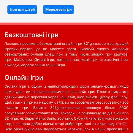
Ігри для дітей
Мережеві ігри
Безкоштовні ігри
Ласкаво просимо в безкоштовні онлайн ігри 321games.com.ua, кращий
ігровий портал, де ви можете грати широкий спектр жанрових
безкоштовних онлайн флеш ігри, в тому числі: зйомки гри, карткові
ігри, Маріо гри, Дитячі ігри, логічні і настільні ігри, стратегічні ігри,
пригоди, моделювання та інші ігри.
Oнлайн ігри
Онлайн ігри є одним з найпопулярніших форм онлайн-розваг. Якщо
вам нудно, ви ласкаво просимо в наш сайт гри. Просто витратити
деякий час на перегляд через наш сайт, щоб знайти цікаву флеш гру.
Щоб грати в ігри на нашому сайті, ви не зобов'язані реєструватися або
скачати гри. Всього 321games.com.ua пропонує більш 2000
популярних безкоштовних ігор. Пригоди - в основному це дія в 2D або
3D-ігри, як Super Mario, Sonic або танк. Схожий на класичних аркадних
ігор, і всі вони добре відомі старі добрі ігри, такі як арканоид, тетріс і
Gold Miner. Якщо вам подобається карткові ігри в нашій пропозиції є