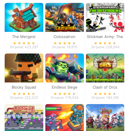
The Mergest
Colossatron
Stickman Army: The
Kingdom
Defenders
Зіграли: 423,297
Зіграли: 16,615
Зіграли: 228,549
Blocky Squad
Endless Siege
Clash of Orcs
Зіграли: 222,322
Зіграли: 178,054
Зіграли: 184,166