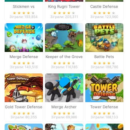
Stickmen vs
King Rugni Tower
Castle Defense
Zombies
Defense
Зіграли: 193,854
Зіграли: 205,311
Зіграли: 123,960
Merge Defense
Keeper of the Grove
Battle Pets
2
Зіграли: 140,516
Зіграли: 116,185
Зіграли: 188,786
Gold Tower Defense
Merge Archer
Tower Defense
Defense
Зіграли: 80,355
Зіграли: 69,986
Зіграли: 188,133