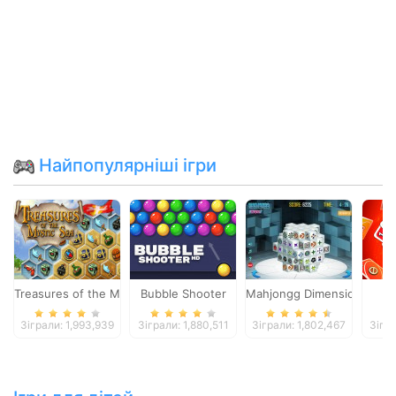
Найпопулярніші ігри
Treasures of the Mystic Sea
Bubble Shooter
Mahjongg Dimensions
Зіграли: 1,993,939
Зіграли: 1,880,511
Зіграли: 1,802,467
Зігра