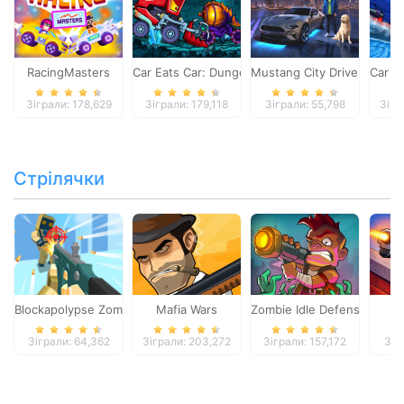
RacingMasters
Car Eats Car: Dungeon Adventure
Mustang City Driver
Car E
Зіграли: 178,629
Зіграли: 179,118
Зіграли: 55,798
Зігр
Стрілячки
Blockapolypse Zombie Shooter
Mafia Wars
Zombie Idle Defense Onlin
St
Зіграли: 64,362
Зіграли: 203,272
Зіграли: 157,172
Зіг