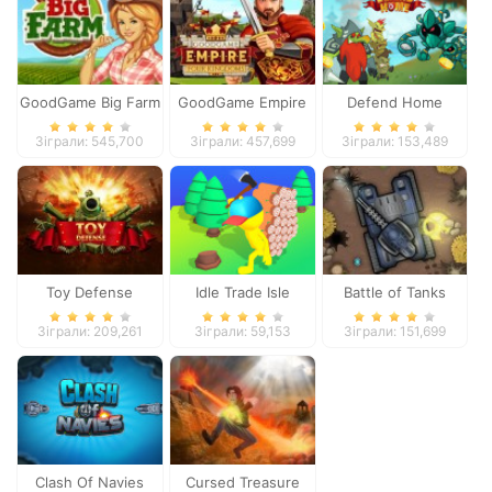
GoodGame Big Farm
GoodGame Empire
Defend Home
Зіграли: 545,700
Зіграли: 457,699
Зіграли: 153,489
Toy Defense
Idle Trade Isle
Battle of Tanks
Зіграли: 209,261
Зіграли: 59,153
Зіграли: 151,699
Clash Of Navies
Cursed Treasure