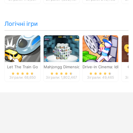
Логічні ігри
Let The Train Go
Mahjongg Dimensions
Drive-in Cinema: Idle Game
Ch
Зіграли: 68,650
Зіграли: 1,802,467
Зіграли: 49,465
Зігр