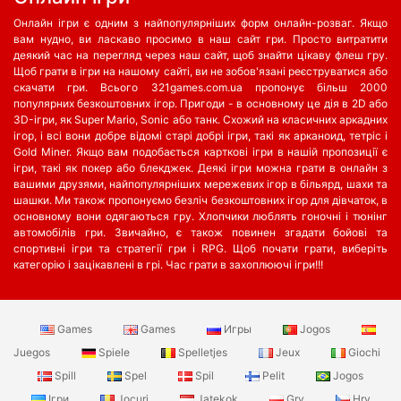
Онлайн ігри є одним з найпопулярніших форм онлайн-розваг. Якщо
вам нудно, ви ласкаво просимо в наш сайт гри. Просто витратити
деякий час на перегляд через наш сайт, щоб знайти цікаву флеш гру.
Щоб грати в ігри на нашому сайті, ви не зобов'язані реєструватися або
скачати гри. Всього 321games.com.ua пропонує більш 2000
популярних безкоштовних ігор. Пригоди - в основному це дія в 2D або
3D-ігри, як Super Mario, Sonic або танк. Схожий на класичних аркадних
ігор, і всі вони добре відомі старі добрі ігри, такі як арканоид, тетріс і
Gold Miner. Якщо вам подобається карткові ігри в нашій пропозиції є
ігри, такі як покер або блекджек. Деякі ігри можна грати в онлайн з
вашими друзями, найпопулярніших мережевих ігор в більярд, шахи та
шашки. Ми також пропонуємо безліч безкоштовних ігор для дівчаток, в
основному вони одягаються гру. Хлопчики люблять гоночні і тюнінг
автомобілів гри. Звичайно, є також повинен згадати бойові та
спортивні ігри та стратегії гри і RPG. Щоб почати грати, виберіть
категорію і зацікавлені в грі. Час грати в захоплюючі ігри!!!
Games
Games
Игры
Jogos
Juegos
Spiele
Spelletjes
Jeux
Giochi
Spill
Spel
Spil
Pelit
Jogos
Ігри
Jocuri
Jatekok
Gry
Hry