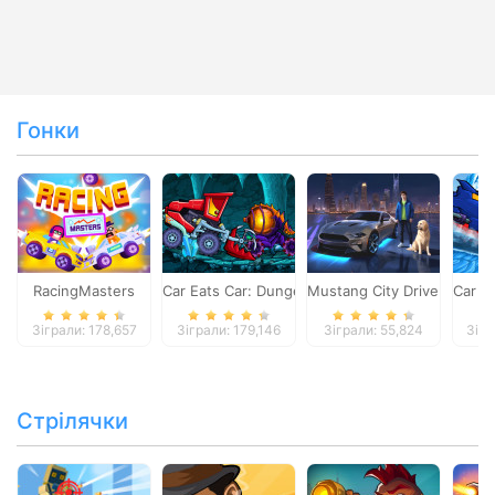
Гонки
RacingMasters
Car Eats Car: Dungeon Adventure
Mustang City Driver
Car E
Зіграли: 178,657
Зіграли: 179,146
Зіграли: 55,824
Зігр
Стрілячки