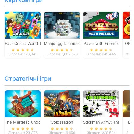
Карткові ігри
Four Colors World Tour
Mahjongg Dimensions
Poker with Friends
ONO
Зіграли: 173,941
Зіграли: 1,802,579
Зіграли: 245,445
Зігр
Стратегічні ігри
The Mergest Kingdom
Colossatron
Stickman Army: The Defen
Bl
Зіграли: 423,376
Зіграли: 16,656
Зіграли: 228,594
Зігр