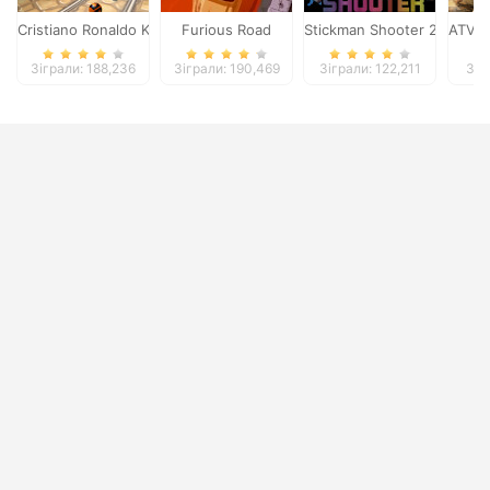
Cristiano Ronaldo Kick`n`Run
Furious Road
Stickman Shooter 2
ATV B
Зіграли: 188,236
Зіграли: 190,469
Зіграли: 122,211
Зіг