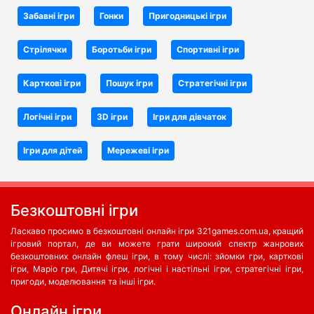
Забавні ігри
Гонки
Пригодницькі ігри
Стрілячки
Боротьби iгри
Спортивні ігри
Карткові ігри
Пошук ігри
Стратегічні ігри
Логічні ігри
3D ігри
Ігри для дівчаток
Ігри для дітей
Мережеві ігри
Безкоштовні ігри
Ласкаво просимо в безкоштовні онлайн ігри 321games.com.ua, кращий
ігровий портал, де ви можете грати широкий спектр жанрових
безкоштовних онлайн флеш ігри, в тому числі: зйомки гри, карткові
ігри, Маріо гри, Дитячі ігри, логічні і настільні ігри, стратегічні ігри,
пригоди, моделювання та інші ігри.
Oнлайн ігри