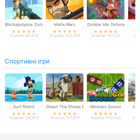
Blockapolypse Zombie Shooter
Mafia Wars
Zombie Idle Defense Onlin
St
Зіграли: 64,404
Зіграли: 203,306
Зіграли: 157,222
Зіг
Спортивні ігри
Surf Riders
Shaun The Sheep Baahmy Golf
Minicars Soccer
Sup
Зіграли: 194,973
Зіграли: 157,976
Зіграли: 200,530
Зігр