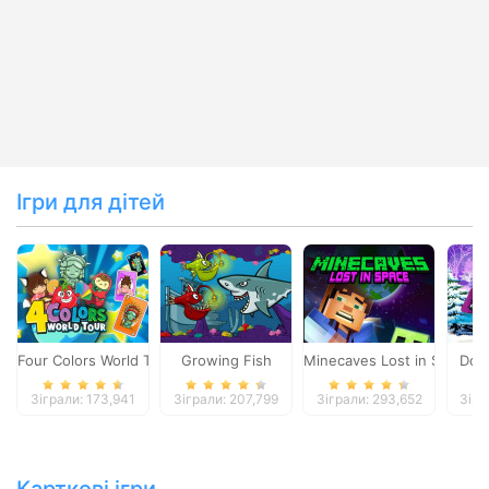
Ігри для дітей
Four Colors World Tour
Growing Fish
Minecaves Lost in Space
Dol
Зіграли: 173,941
Зіграли: 207,799
Зіграли: 293,652
Зігр