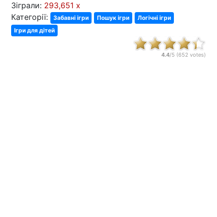
Зіграли:
293,651 x
Категорії:
Забавні ігри
Пошук ігри
Логічні ігри
Ігри для дітей
4.4
/5 (
652
votes)