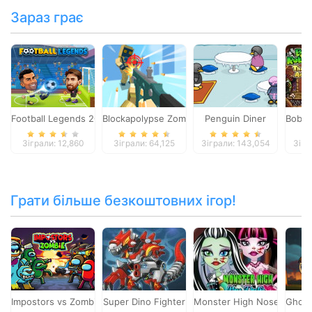
Зараз грає
Football Legends 2026
Blockapolypse Zombie Shooter
Penguin Diner
Bob T
Зіграли: 12,860
Зіграли: 64,125
Зіграли: 143,054
Зігр
Грати більше безкоштовних ігор!
Impostors vs Zombies: Survival
Super Dino Fighter
Monster High Nose Doctor
Ghost