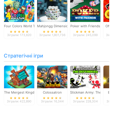
Four Colors World Tour
Mahjongg Dimensions
Poker with Friends
ONO
Зіграли: 173,620
Зіграли: 1,801,736
Зіграли: 245,099
Зігр
Стратегічні ігри
The Mergest Kingdom
Colossatron
Stickman Army: The Defen
Bl
Зіграли: 422,890
Зіграли: 16,344
Зіграли: 228,304
Зігр