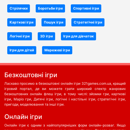
Стрілячки
Боротьби iгри
Спортивні ігри
Карткові ігри
Пошук ігри
Стратегічні ігри
Логічні ігри
3D ігри
Ігри для дівчаток
Ігри для дітей
Мережеві ігри
Безкоштовні ігри
Ласкаво просимо в безкоштовні онлайн ігри 321games.com.ua, кращий
ігровий портал, де ви можете грати широкий спектр жанрових
безкоштовних онлайн флеш ігри, в тому числі: зйомки гри, карткові
ігри, Маріо гри, Дитячі ігри, логічні і настільні ігри, стратегічні ігри,
пригоди, моделювання та інші ігри.
Oнлайн ігри
Онлайн ігри є одним з найпопулярніших форм онлайн-розваг. Якщо