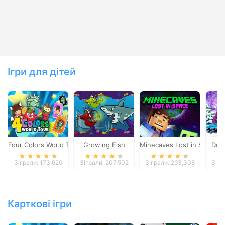
Ігри для дітей
Four Colors World Tour
Growing Fish
Minecaves Lost in Space
Dol
Зіграли: 173,620
Зіграли: 207,502
Зіграли: 293,308
Зігр
Карткові ігри