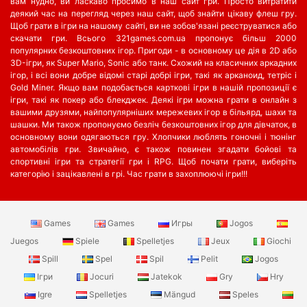
вам нудно, ви ласкаво просимо в наш сайт гри. Просто витратити
деякий час на перегляд через наш сайт, щоб знайти цікаву флеш гру.
Щоб грати в ігри на нашому сайті, ви не зобов'язані реєструватися або
скачати гри. Всього 321games.com.ua пропонує більш 2000
популярних безкоштовних ігор. Пригоди - в основному це дія в 2D або
3D-ігри, як Super Mario, Sonic або танк. Схожий на класичних аркадних
ігор, і всі вони добре відомі старі добрі ігри, такі як арканоид, тетріс і
Gold Miner. Якщо вам подобається карткові ігри в нашій пропозиції є
ігри, такі як покер або блекджек. Деякі ігри можна грати в онлайн з
вашими друзями, найпопулярніших мережевих ігор в більярд, шахи та
шашки. Ми також пропонуємо безліч безкоштовних ігор для дівчаток, в
основному вони одягаються гру. Хлопчики люблять гоночні і тюнінг
автомобілів гри. Звичайно, є також повинен згадати бойові та
спортивні ігри та стратегії гри і RPG. Щоб почати грати, виберіть
категорію і зацікавлені в грі. Час грати в захоплюючі ігри!!!
Games
Games
Игры
Jogos
Juegos
Spiele
Spelletjes
Jeux
Giochi
Spill
Spel
Spil
Pelit
Jogos
Ігри
Jocuri
Jatekok
Gry
Hry
Igre
Spelletjes
Mängud
Speles