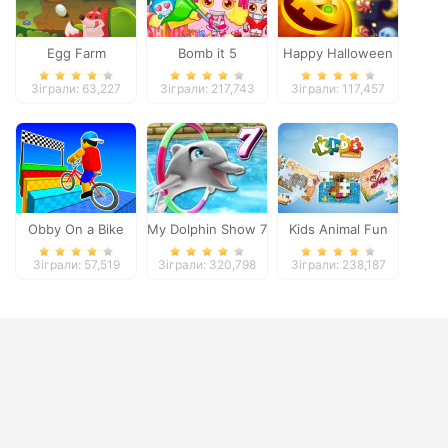
Egg Farm
Bomb it 5
Happy Halloween
Зіграли: 63,227
Зіграли: 217,743
Зіграли: 117,457
Obby On a Bike
My Dolphin Show 7
Kids Animal Fun
Зіграли: 57,519
Зіграли: 320,798
Зіграли: 238,187