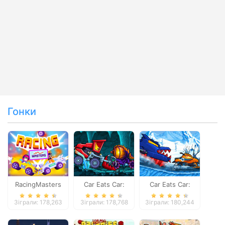
Гонки
RacingMasters
Car Eats Car:
Car Eats Car:
Dungeon
Winter Adventure
Зіграли: 178,263
Зіграли: 178,768
Зіграли: 180,244
Adventure