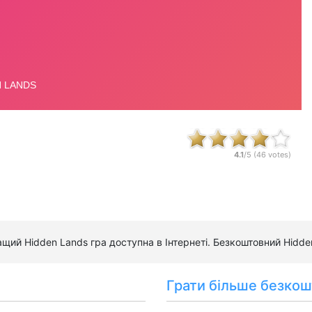
4.1
/5 (
46
votes)
ращий Hidden Lands гра доступна в Інтернеті. Безкоштовний Hidd
Грати більше безкош