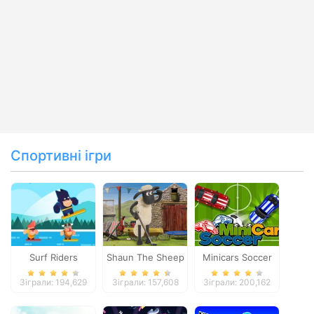
Спортивні ігри
Surf Riders
Shaun The Sheep
Minicars Soccer
Baahmy Golf
Зіграли: 194,629
Зіграли: 157,608
Зіграли: 200,162