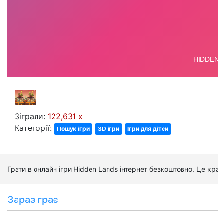
Зіграли:
122,631 x
Категорії:
Пошук ігри
3D ігри
Ігри для дітей
Грати в онлайн ігри Hidden Lands інтернет безкоштовно. Це к
Зараз грає