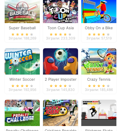
Super Baseball
Toon Cup Asia
Obby On a Bike
Pacific 2018
Зіграли: 188,269
Зіграли: 233,309
Зіграли: 57,519
Winter Soccer
2 Player Imposter
Crazy Tennis
Soccer
Зіграли: 192,956
Зіграли: 145,830
Зіграли: 185,486
Penalty Challenge
Cristiano Ronaldo
Stickman Skate