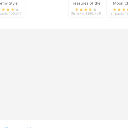
Army Style
Treasures of the
Moon C
Mystic Sea
Hero
рали: 105,577
Зіграли: 1,992,739
Зіграли: 1