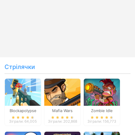
Стрілячки
Blockapolypse
Mafia Wars
Zombie Idle
Zombie Shooter
Defense Online
Зіграли: 64,005
Зіграли: 202,868
Зіграли: 156,773