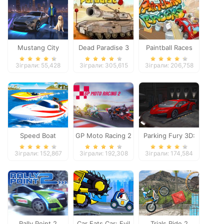
Mustang City
Dead Paradise 3
Paintball Races
Driver
Зіграли: 55,428
Зіграли: 305,615
Зіграли: 206,758
Speed Boat
GP Moto Racing 2
Parking Fury 3D:
Extreme Racing
Night Thief
Зіграли: 152,867
Зіграли: 192,308
Зіграли: 174,584
Rally Point 2
Car Eats Car: Evil
Trials Ride 2