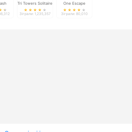
lash
Tri Towers Solitaire
One Escape
es
86,312
Зіграли: 1,235,357
Зіграли: 80,010