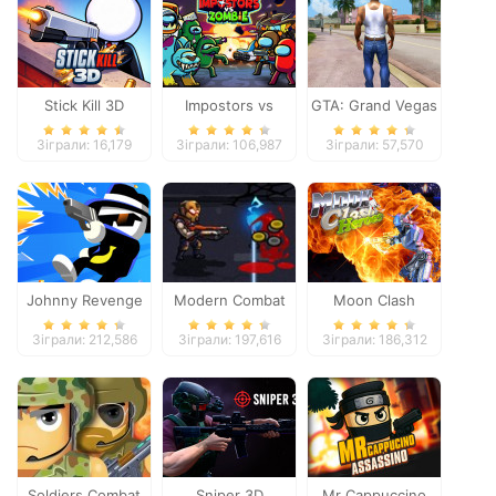
Stick Kill 3D
Impostors vs
GTA: Grand Vegas
Zombies: Survival
Crime
Зіграли: 16,179
Зіграли: 106,987
Зіграли: 57,570
Johnny Revenge
Modern Combat
Moon Clash
Defense
Heroes
Зіграли: 212,586
Зіграли: 197,616
Зіграли: 186,312
Soldiers Combat
Sniper 3D
Mr Cappuccino