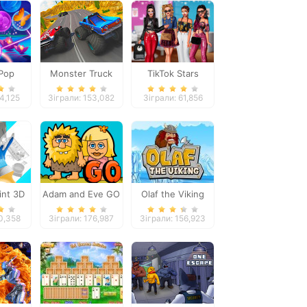
Pop
Monster Truck
TikTok Stars
fly
Extreme Racing
#justforfun
4,125
Зіграли: 153,082
Зіграли: 61,856
int 3D
Adam and Eve GO
Olaf the Viking
10,358
Зіграли: 176,987
Зіграли: 156,923