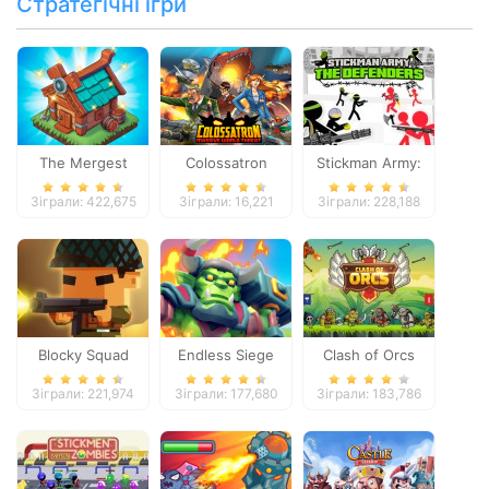
Стратегічні ігри
The Mergest
Colossatron
Stickman Army:
Kingdom
The Defenders
Зіграли: 422,675
Зіграли: 16,221
Зіграли: 228,188
Blocky Squad
Endless Siege
Clash of Orcs
Зіграли: 221,974
Зіграли: 177,680
Зіграли: 183,786