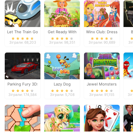
Let The Train Go
Get Ready With
Winx Club: Dress
Me Garden
Up
D
Зіграли: 68,203
Зіграли: 98,351
Зіграли: 90,689
Зі
Decoration
Parking Fury 3D:
Lazy Dog
Jewel Monsters
Night Thief
Зіграли: 174,584
Зіграли: 5,708
Зіграли: 91,155
Зі