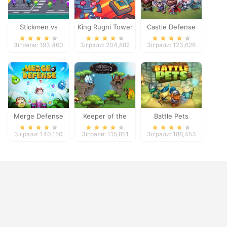
Stickmen vs
King Rugni Tower
Castle Defense
Zombies
Defense
Зіграли: 193,460
Зіграли: 204,882
Зіграли: 123,626
Merge Defense
Keeper of the
Battle Pets
Grove 2
Зіграли: 140,150
Зіграли: 115,851
Зіграли: 188,453