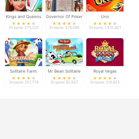
Kings and Queens
Governor Of Poker
Uno
Solitaire Tripeaks
2
Зіграли: 371,720
Зіграли: 478,486
Зіграли: 1,410,801
Solitaire Farm:
Mr Bean Solitaire
Royal Vegas
Seasons
Adventures
Solitaire
Зіграли: 257,778
Зіграли: 82,637
Зіграли: 218,823