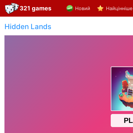
321 games
Новий
Найцінніше
Hidden Lands