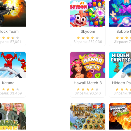
Block Team
Skydom
Bubble 
eathmatch
Butter
грали: 57,091
Зіграли: 252,039
Зіграли: 7
Katana
Hawaii Match 3
Hidden Pa
грали: 33,459
Зіграли: 90,510
Зіграли: 