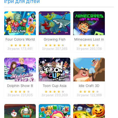
Ігри для дітей
Four Colors World
Growing Fish
Minecaves Lost in
Tour
Space
Зіграли: 173,461
Зіграли: 207,365
Зіграли: 293,138
Dolphin Show 8
Toon Cup Asia
Idle Craft 3D
Pacific 2018
Зіграли: 231,935
Зіграли: 233,309
Зіграли: 122,988