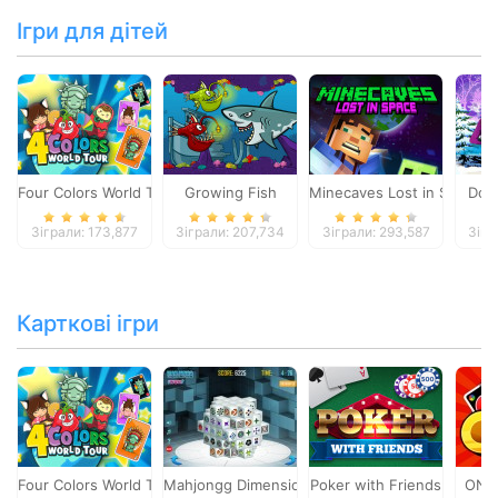
Ігри для дітей
Four Colors World Tour
Growing Fish
Minecaves Lost in Space
Dol
Зіграли: 173,877
Зіграли: 207,734
Зіграли: 293,587
Зігр
Карткові ігри
Four Colors World Tour
Mahjongg Dimensions
Poker with Friends
ONO