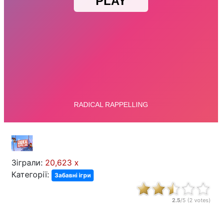
Зіграли:
20,623 x
Категорії:
Забавні ігри
2.5
/5 (
2
votes)