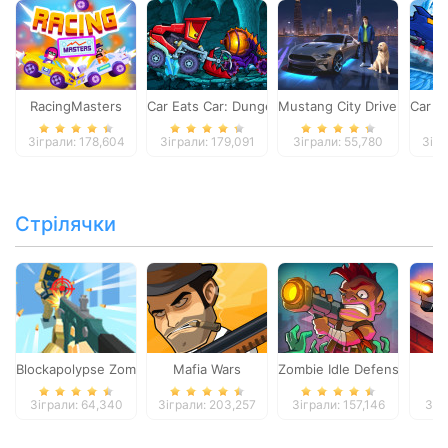
RacingMasters
Car Eats Car: Dungeon Adventure
Mustang City Driver
Car E
Зіграли: 178,604
Зіграли: 179,091
Зіграли: 55,780
Зігр
Стрілячки
Blockapolypse Zombie Shooter
Mafia Wars
Zombie Idle Defense Onlin
St
Зіграли: 64,340
Зіграли: 203,257
Зіграли: 157,146
Зіг