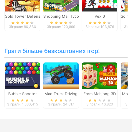
Gold Tower Defense
Shopping Mall Tycoon
Vex 6
Solita
Зіграли: 80,330
Зіграли: 120,899
Зіграли: 103,876
Зігр
Грати більше безкоштовних ігор!
Bubble Shooter
Mad Truck Driving
Farm Mahjong 3D
Moto 
Зіграли: 1,880,415
Зіграли: 24,817
Зіграли: 46,820
Зіг