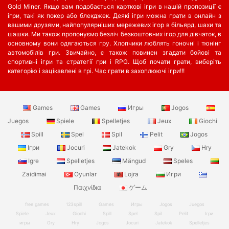
Gold Miner. Якщо вам подобається карткові ігри в нашій пропозиції є
ігри, такі як покер або блекджек. Деякі ігри можна грати в онлайн з
вашими друзями, найпопулярніших мережевих ігор в більярд, шахи та
шашки. Ми також пропонуємо безліч безкоштовних ігор для дівчаток, в
основному вони одягаються гру. Хлопчики люблять гоночні і тюнінг
автомобілів гри. Звичайно, є також повинен згадати бойові та
спортивні ігри та стратегії гри і RPG. Щоб почати грати, виберіть
категорію і зацікавлені в грі. Час грати в захоплюючі ігри!!!
Games
Games
Игры
Jogos
Juegos
Spiele
Spelletjes
Jeux
Giochi
Spill
Spel
Spil
Pelit
Jogos
Ігри
Jocuri
Jatekok
Gry
Hry
Igre
Spelletjes
Mängud
Speles
Zaidimai
Oyunlar
Lojra
Игри
Παιχνίδια
ゲーム
free games
123spill
Games
Игры
Jogos
Juegos
Spiele
Jeux
Giochi
Spill
Spel
Spil
Pelit
Ігри
игры
Gry
Hry
Jogos
Jocuri
Jatekok
Spelletjes