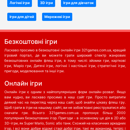
Логічні ігри
3D ігри
Ігри для дівчаток
Ігри для дітей
Мережеві ігри
Безкоштовні ігри
Ласкаво просимо в безкоштовні онлайн ігри 321games.com.ua, кращий
ігровий портал, де ви можете грати широкий спектр жанрових
безкоштовних онлайн флеш ігри, в тому числі: зйомки гри, карткові
ігри, Маріо гри, Дитячі ігри, логічні і настільні ігри, стратегічні ігри,
пригоди, моделювання та інші ігри.
Oнлайн ігри
Онлайн ігри є одним з найпопулярніших форм онлайн-розваг. Якщо
вам нудно, ви ласкаво просимо в наш сайт гри. Просто витратити
деякий час на перегляд через наш сайт, щоб знайти цікаву флеш гру.
Щоб грати в ігри на нашому сайті, ви не зобов'язані реєструватися або
скачати гри. Всього 321games.com.ua пропонує більш 2000
популярних безкоштовних ігор. Пригоди - в основному це дія в 2D або
3D-ігри, як Super Mario, Sonic або танк. Схожий на класичних аркадних
ігор, і всі вони добре відомі старі добрі ігри, такі як арканоид, тетріс і