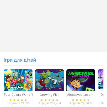
Ігри для дітей
Four Colors World Tour
Growing Fish
Minecaves Lost in Space
Dol
Зіграли: 173,895
Зіграли: 207,764
Зіграли: 293,609
Зігр