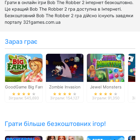
Грати в онлайн ігри Bob The Robber 2 інтернет безкоштовно.
Це кращий Bob The Robber 2 гра доступна в Інтернеті.
Безкоштовний Bob The Robber 2 гра дійсно існують завдяки
порталу 321games.com.ua
Зараз грає
GoodGame Big Farm
Zombie Invasion
Jewel Monsters
B
Зіграли: 545,693
Зіграли: 154,127
Зіграли: 91,350
Зігр
Грати більше безкоштовних ігор!