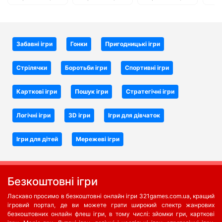
Забавні ігри
Гонки
Пригодницькі ігри
Стрілячки
Боротьби iгри
Спортивні ігри
Карткові ігри
Пошук ігри
Стратегічні ігри
Логічні ігри
3D ігри
Ігри для дівчаток
Ігри для дітей
Мережеві ігри
Безкоштовні ігри
Ласкаво просимо в безкоштовні онлайн ігри 321games.com.ua, кращий
ігровий портал, де ви можете грати широкий спектр жанрових
безкоштовних онлайн флеш ігри, в тому числі: зйомки гри, карткові