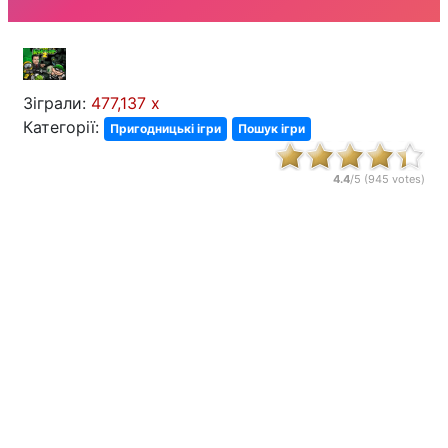
Зіграли:
477,137 x
Категорії:
Пригодницькі ігри
Пошук ігри
4.4
/5 (
945
votes)