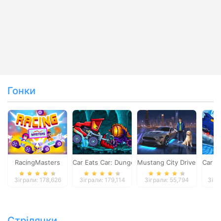
Гонки
RacingMasters
Car Eats Car: Dungeon Adventure
Mustang City Driver
Car E
Зіграли: 178,626
Зіграли: 179,114
Зіграли: 55,794
Зігр
Стрілячки