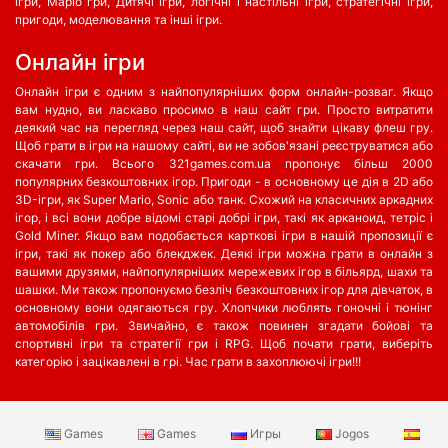
ігри, Маріо гри, Дитячі ігри, логічні і настільні ігри, стратегічні ігри,
пригоди, моделювання та інші ігри.
Oнлайн ігри
Онлайн ігри є одним з найпопулярніших форм онлайн-розваг. Якщо
вам нудно, ви ласкаво просимо в наш сайт гри. Просто витратити
деякий час на перегляд через наш сайт, щоб знайти цікаву флеш гру.
Щоб грати в ігри на нашому сайті, ви не зобов'язані реєструватися або
скачати гри. Всього 321games.com.ua пропонує більш 2000
популярних безкоштовних ігор. Пригоди - в основному це дія в 2D або
3D-ігри, як Super Mario, Sonic або танк. Схожий на класичних аркадних
ігор, і всі вони добре відомі старі добрі ігри, такі як арканоид, тетріс і
Gold Miner. Якщо вам подобається карткові ігри в нашій пропозиції є
ігри, такі як покер або блекджек. Деякі ігри можна грати в онлайн з
вашими друзями, найпопулярніших мережевих ігор в більярд, шахи та
шашки. Ми також пропонуємо безліч безкоштовних ігор для дівчаток, в
основному вони одягаються гру. Хлопчики люблять гоночні і тюнінг
автомобілів гри. Звичайно, є також повинен згадати бойові та
спортивні ігри та стратегії гри і RPG. Щоб почати грати, виберіть
категорію і зацікавлені в грі. Час грати в захоплюючі ігри!!!
Games
Games
Игры
Jogos