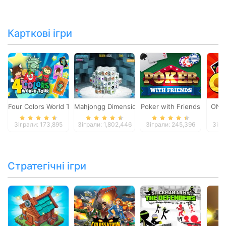
Карткові ігри
Four Colors World Tour
Mahjongg Dimensions
Poker with Friends
ONO
Зіграли: 173,895
Зіграли: 1,802,446
Зіграли: 245,396
Зігр
Стратегічні ігри