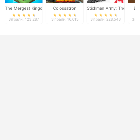
The Mergest Kingdom
Colossatron
Stickman Army: The Defen
Bl
Зіграли: 423,287
Зіграли: 16,615
Зіграли: 228,543
Зігр