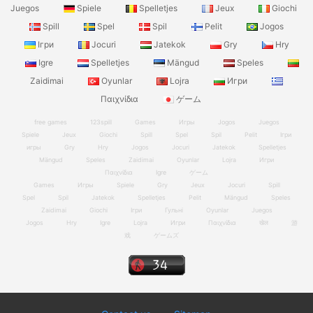
Juegos
Spiele
Spelletjes
Jeux
Giochi
Spill
Spel
Spil
Pelit
Jogos
Ігри
Jocuri
Jatekok
Gry
Hry
Igre
Spelletjes
Mängud
Speles
Zaidimai
Oyunlar
Lojra
Игри
Παιχνίδια
ゲーム
free games
123spill
Games
Игры
Jogos
Juegos
Spiele
Jeux
Giochi
Spill
Spel
Spil
Pelit
Ігри
игры
Gry
Hry
Jogos
Jocuri
Jatekok
Spelletjes
Mängud
Speles
Zaidimai
Oyunlar
Lojra
Игри
Παιχνίδια
Igre
ゲーム
Games
Игры
Spiele
Gry
Jeux
Jocuri
Spill
Spel
Spil
Jatekok
Spelletjes
Pelit
Mängud
Speles
Zaidimai
Giochi
Ігри
Гульні
Oyunlar
Juegos
Jogos
Hry
Igre
Lojra
Игри
Παιχνίδια
खेल
游
戏
ゲームズ