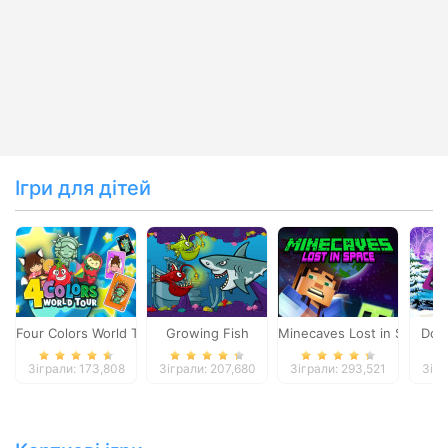
Ігри для дітей
Four Colors World Tour
Growing Fish
Minecaves Lost in Space
Dol
Зіграли: 173,808
Зіграли: 207,680
Зіграли: 293,521
Зігр