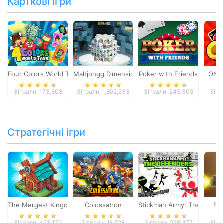
Карткові ігри
Four Colors World Tour
Mahjongg Dimensions
Poker with Friends
ONO
Зіграли: 173,808
Зіграли: 1,802,233
Зіграли: 245,305
Зігр
Стратегічні ігри
The Mergest Kingdom
Colossatron
Stickman Army: The Defen
Bl
Зіграли: 423,170
Зіграли: 16,528
Зіграли: 228,477
Зігр