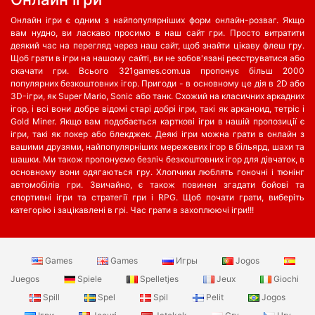
Онлайн ігри є одним з найпопулярніших форм онлайн-розваг. Якщо
вам нудно, ви ласкаво просимо в наш сайт гри. Просто витратити
деякий час на перегляд через наш сайт, щоб знайти цікаву флеш гру.
Щоб грати в ігри на нашому сайті, ви не зобов'язані реєструватися або
скачати гри. Всього 321games.com.ua пропонує більш 2000
популярних безкоштовних ігор. Пригоди - в основному це дія в 2D або
3D-ігри, як Super Mario, Sonic або танк. Схожий на класичних аркадних
ігор, і всі вони добре відомі старі добрі ігри, такі як арканоид, тетріс і
Gold Miner. Якщо вам подобається карткові ігри в нашій пропозиції є
ігри, такі як покер або блекджек. Деякі ігри можна грати в онлайн з
вашими друзями, найпопулярніших мережевих ігор в більярд, шахи та
шашки. Ми також пропонуємо безліч безкоштовних ігор для дівчаток, в
основному вони одягаються гру. Хлопчики люблять гоночні і тюнінг
автомобілів гри. Звичайно, є також повинен згадати бойові та
спортивні ігри та стратегії гри і RPG. Щоб почати грати, виберіть
категорію і зацікавлені в грі. Час грати в захоплюючі ігри!!!
Games
Games
Игры
Jogos
Juegos
Spiele
Spelletjes
Jeux
Giochi
Spill
Spel
Spil
Pelit
Jogos