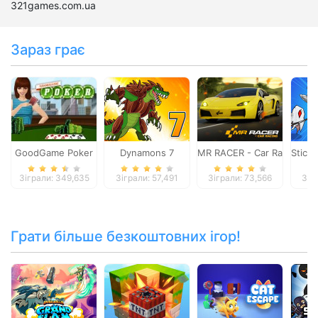
321games.com.ua
Зараз грає
GoodGame Poker
Dynamons 7
MR RACER - Car Racing
Stick
Зіграли: 349,635
Зіграли: 57,491
Зіграли: 73,566
Зіг
Грати більше безкоштовних ігор!