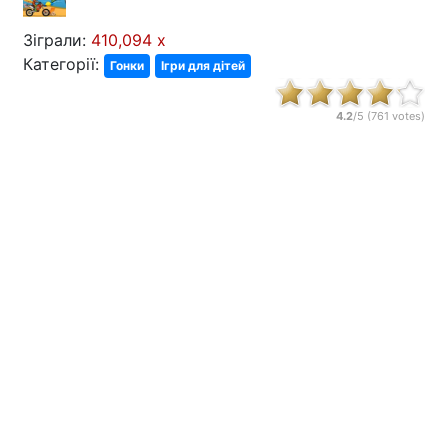
Зіграли:
410,094 x
Категорії:
Гонки
Ігри для дітей
4.2
/5 (
761
votes)