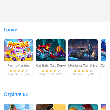
Гонки
RacingMasters
Car Eats Car: Dungeon Adventure
Mustang City Driver
Car E
Зіграли: 178,547
Зіграли: 179,029
Зіграли: 55,719
Зігр
Стрілячки