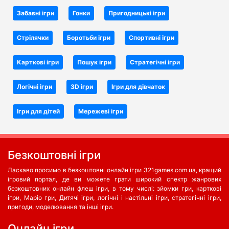
Забавні ігри
Гонки
Пригодницькі ігри
Стрілячки
Боротьби iгри
Спортивні ігри
Карткові ігри
Пошук ігри
Стратегічні ігри
Логічні ігри
3D ігри
Ігри для дівчаток
Ігри для дітей
Мережеві ігри
Безкоштовні ігри
Ласкаво просимо в безкоштовні онлайн ігри 321games.com.ua, кращий
ігровий портал, де ви можете грати широкий спектр жанрових
безкоштовних онлайн флеш ігри, в тому числі: зйомки гри, карткові
ігри, Маріо гри, Дитячі ігри, логічні і настільні ігри, стратегічні ігри,
пригоди, моделювання та інші ігри.
Oнлайн ігри