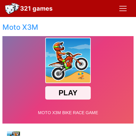
321 games
Moto X3M