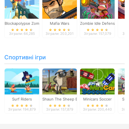
Blockapolypse Zombie Shooter
Mafia Wars
Zombie Idle Defense Onlin
St
Зіграли: 64,285
Зіграли: 203,201
Зіграли: 157,079
Зіг
Спортивні ігри
Surf Riders
Shaun The Sheep Baahmy Golf
Minicars Soccer
Sup
Зіграли: 194,879
Зіграли: 157,879
Зіграли: 200,440
Зігр