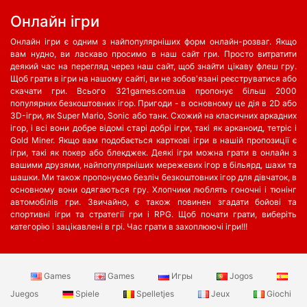
Oнлайн ігри
Онлайн ігри є одним з найпопулярніших форм онлайн-розваг. Якщо
вам нудно, ви ласкаво просимо в наш сайт гри. Просто витратити
деякий час на перегляд через наш сайт, щоб знайти цікаву флеш гру.
Щоб грати в ігри на нашому сайті, ви не зобов'язані реєструватися або
скачати гри. Всього 321games.com.ua пропонує більш 2000
популярних безкоштовних ігор. Пригоди - в основному це дія в 2D або
3D-ігри, як Super Mario, Sonic або танк. Схожий на класичних аркадних
ігор, і всі вони добре відомі старі добрі ігри, такі як арканоид, тетріс і
Gold Miner. Якщо вам подобається карткові ігри в нашій пропозиції є
ігри, такі як покер або блекджек. Деякі ігри можна грати в онлайн з
вашими друзями, найпопулярніших мережевих ігор в більярд, шахи та
шашки. Ми також пропонуємо безліч безкоштовних ігор для дівчаток, в
основному вони одягаються гру. Хлопчики люблять гоночні і тюнінг
автомобілів гри. Звичайно, є також повинен згадати бойові та
спортивні ігри та стратегії гри і RPG. Щоб почати грати, виберіть
категорію і зацікавлені в грі. Час грати в захоплюючі ігри!!!
Games
Games
Игры
Jogos
Juegos
Spiele
Spelletjes
Jeux
Giochi