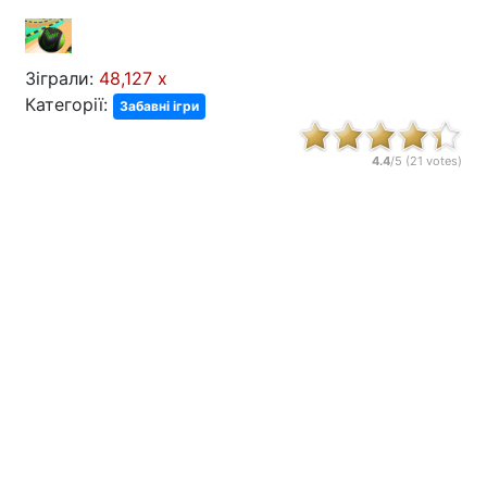
Зіграли:
48,127 x
Категорії:
Забавні ігри
4.4
/5 (
21
votes)