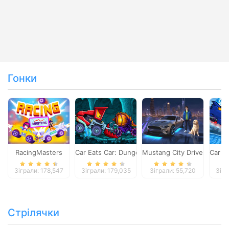
Гонки
RacingMasters
Car Eats Car: Dungeon Adventure
Mustang City Driver
Car E
Зіграли: 178,547
Зіграли: 179,035
Зіграли: 55,720
Зігр
Стрілячки