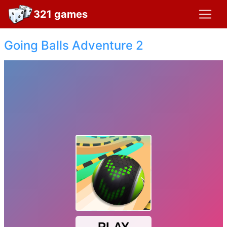
321 games
Going Balls Adventure 2