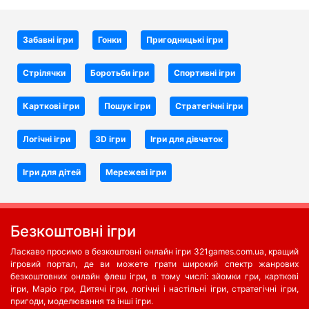
Забавні ігри
Гонки
Пригодницькі ігри
Стрілячки
Боротьби iгри
Спортивні ігри
Карткові ігри
Пошук ігри
Стратегічні ігри
Логічні ігри
3D ігри
Ігри для дівчаток
Ігри для дітей
Мережеві ігри
Безкоштовні ігри
Ласкаво просимо в безкоштовні онлайн ігри 321games.com.ua, кращий
ігровий портал, де ви можете грати широкий спектр жанрових
безкоштовних онлайн флеш ігри, в тому числі: зйомки гри, карткові
ігри, Маріо гри, Дитячі ігри, логічні і настільні ігри, стратегічні ігри,
пригоди, моделювання та інші ігри.