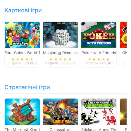
Карткові ігри
Four Colors World Tour
Mahjongg Dimensions
Poker with Friends
ONO
Зіграли: 173,809
Зіграли: 1,802,237
Зіграли: 245,305
Зігр
Стратегічні ігри
The Mergest Kingdom
Colossatron
Stickman Army: The Defen
Bl