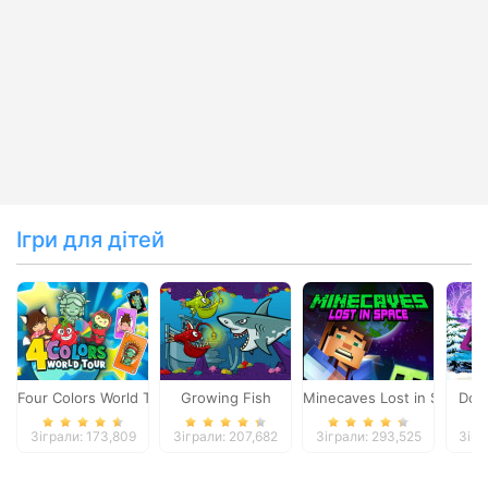
Ігри для дітей
Four Colors World Tour
Growing Fish
Minecaves Lost in Space
Dol
Зіграли: 173,809
Зіграли: 207,682
Зіграли: 293,525
Зігр