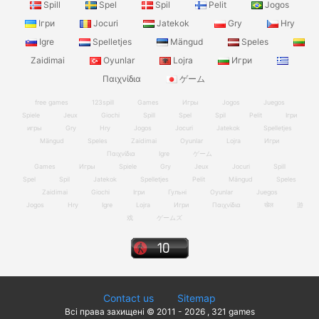
Spill
Spel
Spil
Pelit
Jogos
Ігри
Jocuri
Jatekok
Gry
Hry
Igre
Spelletjes
Mängud
Speles
Zaidimai
Oyunlar
Lojra
Игри
Παιχνίδια
ゲーム
free games
123spill
Games
Игры
Jogos
Juegos
Spiele
Jeux
Giochi
Spill
Spel
Spil
Pelit
Ігри
игры
Gry
Hry
Jogos
Jocuri
Jatekok
Spelletjes
Mängud
Speles
Zaidimai
Oyunlar
Lojra
Игри
Παιχνίδια
Igre
ゲーム
Games
Игры
Spiele
Gry
Jeux
Jocuri
Spill
Spel
Spil
Jatekok
Spelletjes
Pelit
Mängud
Speles
Zaidimai
Giochi
Ігри
Гульні
Oyunlar
Juegos
Jogos
Hry
Igre
Lojra
Игри
Παιχνίδια
खेल
游
戏
ゲームズ
Contact us
Sitemap
Всі права захищені © 2011 - 2026 , 321 games