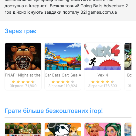
доступна в Інтернеті. Безкоштовний Going Balls Adventure 2
гра дійсно існують завдяки порталу 321games.com.ua
Зараз грає
FNAF: Night at the Dentist
Car Eats Car: Sea Adventure
Vex 4
Bob 
Зіграли: 71,800
Зіграли: 110,824
Зіграли: 176,593
Зігр
Грати більше безкоштовних ігор!