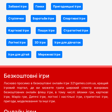
Забавні ігри
Гонки
Пригодницькі ігри
Стрілячки
Боротьби iгри
Спортивні ігри
Карткові ігри
Пошук ігри
Стратегічні ігри
Логічні ігри
3D ігри
Ігри для дівчаток
Ігри для дітей
Мережеві ігри
Безкоштовні ігри
Ласкаво просимо в безкоштовні онлайн ігри 321games.com.ua, кращий
ігровий портал, де ви можете грати широкий спектр жанрових
безкоштовних онлайн флеш ігри, в тому числі: зйомки гри, карткові
ігри, Маріо гри, Дитячі ігри, логічні і настільні ігри, стратегічні ігри,
пригоди, моделювання та інші ігри.
Oнлайн ігри