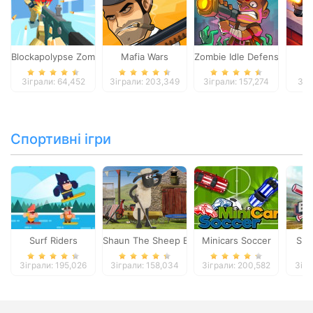
Blockapolypse Zombie Shooter
Mafia Wars
Zombie Idle Defense Onlin
St
Зіграли: 64,452
Зіграли: 203,349
Зіграли: 157,274
Зіг
Спортивні ігри
Surf Riders
Shaun The Sheep Baahmy Golf
Minicars Soccer
Sup
Зіграли: 195,026
Зіграли: 158,034
Зіграли: 200,582
Зігр