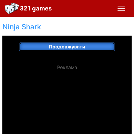
321 games
Ninja Shark
Продовжувати
Реклама