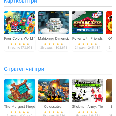
Карткові ігри
Four Colors World Tour
Mahjongg Dimensions
Poker with Friends
ONO
Зіграли: 173,971
Зіграли: 1,802,671
Зіграли: 245,484
Зігр
Стратегічні ігри
The Mergest Kingdom
Colossatron
Stickman Army: The Defen
Bl
Зіграли: 423,442
Зіграли: 16,689
Зіграли: 228,631
Зігр