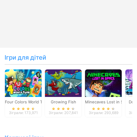
Ігри для дітей
Four Colors World Tour
Growing Fish
Minecaves Lost in Space
Dol
Зіграли: 173,971
Зіграли: 207,841
Зіграли: 293,689
Зігр