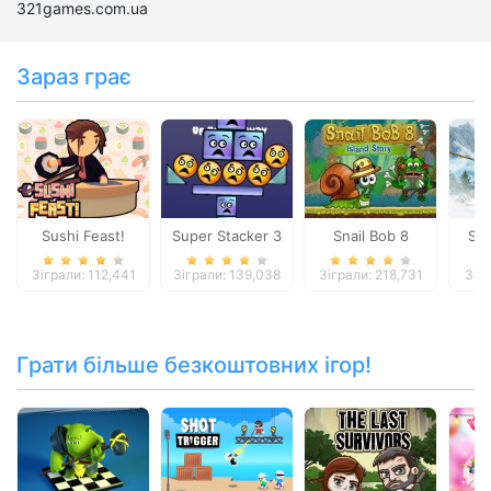
321games.com.ua
Зараз грає
Sushi Feast!
Super Stacker 3
Snail Bob 8
Ski
Зіграли: 112,441
Зіграли: 139,038
Зіграли: 218,731
Зіг
Грати більше безкоштовних ігор!