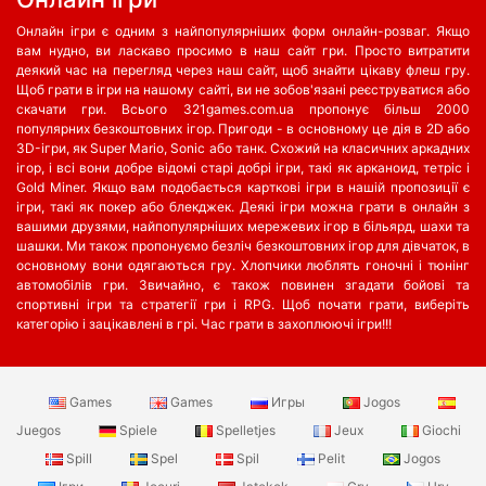
Онлайн ігри є одним з найпопулярніших форм онлайн-розваг. Якщо
вам нудно, ви ласкаво просимо в наш сайт гри. Просто витратити
деякий час на перегляд через наш сайт, щоб знайти цікаву флеш гру.
Щоб грати в ігри на нашому сайті, ви не зобов'язані реєструватися або
скачати гри. Всього 321games.com.ua пропонує більш 2000
популярних безкоштовних ігор. Пригоди - в основному це дія в 2D або
3D-ігри, як Super Mario, Sonic або танк. Схожий на класичних аркадних
ігор, і всі вони добре відомі старі добрі ігри, такі як арканоид, тетріс і
Gold Miner. Якщо вам подобається карткові ігри в нашій пропозиції є
ігри, такі як покер або блекджек. Деякі ігри можна грати в онлайн з
вашими друзями, найпопулярніших мережевих ігор в більярд, шахи та
шашки. Ми також пропонуємо безліч безкоштовних ігор для дівчаток, в
основному вони одягаються гру. Хлопчики люблять гоночні і тюнінг
автомобілів гри. Звичайно, є також повинен згадати бойові та
спортивні ігри та стратегії гри і RPG. Щоб почати грати, виберіть
категорію і зацікавлені в грі. Час грати в захоплюючі ігри!!!
Games
Games
Игры
Jogos
Juegos
Spiele
Spelletjes
Jeux
Giochi
Spill
Spel
Spil
Pelit
Jogos