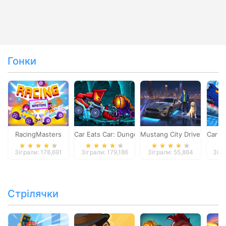
Гонки
RacingMasters
Car Eats Car: Dungeon Adventure
Mustang City Driver
Car E
Зіграли: 178,691
Зіграли: 179,186
Зіграли: 55,864
Зігр
Стрілячки