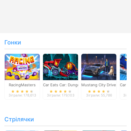
Гонки
RacingMasters
Car Eats Car: Dungeon Adventure
Mustang City Driver
Car E
Зіграли: 178,613
Зіграли: 179,103
Зіграли: 55,786
Зігр
Стрілячки