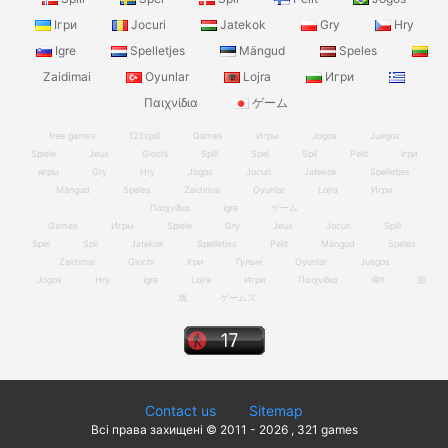
Ігри
Jocuri
Jatekok
Gry
Hry
Igre
Spelletjes
Mängud
Speles
Zaidimai
Oyunlar
Lojra
Игри
Παιχνίδια
ゲーム
free games
123spill
Games
Игры
Jogos
Juegos
Spiele
Jeux
Giochi
Spill
Spel
Spil
Pelit
Ігри
игры
Gry
Hry
Jogos
Jocuri
Jatekok
Spelletjes
Mängud
Speles
Zaidimai
Oyunlar
Lojra
Игри
Παιχνίδια
Igre
ゲーム
Games
Игры
Spiele
Gry
Jeux
Jocuri
Spill
Spel
Spil
Jatekok
Spelletjes
Pelit
Mängud
Speles
Zaidimai
Giochi
Ігри
Гульні
Oyunlar
Juegos
Jogos
Hry
Igre
Lojra
Игри
Παιχνίδια
खेल
游
戏
ゲームズ
Contact us
Sitemap
Всі права захищені © 2011 - 2026 , 321 games