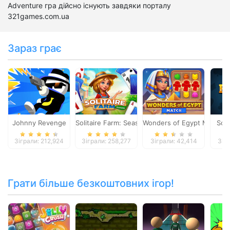
Adventure гра дійсно існують завдяки порталу
321games.com.ua
Зараз грає
Johnny Revenge
Solitaire Farm: Seasons
Wonders of Egypt Match
Soci
Зіграли: 212,924
Зіграли: 258,277
Зіграли: 42,414
Зігр
Грати більше безкоштовних ігор!