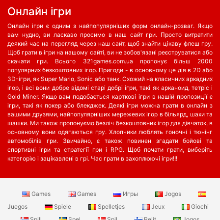
Oнлайн ігри
Онлайн ігри є одним з найпопулярніших форм онлайн-розваг. Якщо
вам нудно, ви ласкаво просимо в наш сайт гри. Просто витратити
деякий час на перегляд через наш сайт, щоб знайти цікаву флеш гру.
Щоб грати в ігри на нашому сайті, ви не зобов'язані реєструватися або
скачати гри. Всього 321games.com.ua пропонує більш 2000
популярних безкоштовних ігор. Пригоди - в основному це дія в 2D або
3D-ігри, як Super Mario, Sonic або танк. Схожий на класичних аркадних
ігор, і всі вони добре відомі старі добрі ігри, такі як арканоид, тетріс і
Gold Miner. Якщо вам подобається карткові ігри в нашій пропозиції є
ігри, такі як покер або блекджек. Деякі ігри можна грати в онлайн з
вашими друзями, найпопулярніших мережевих ігор в більярд, шахи та
шашки. Ми також пропонуємо безліч безкоштовних ігор для дівчаток, в
основному вони одягаються гру. Хлопчики люблять гоночні і тюнінг
автомобілів гри. Звичайно, є також повинен згадати бойові та
спортивні ігри та стратегії гри і RPG. Щоб почати грати, виберіть
категорію і зацікавлені в грі. Час грати в захоплюючі ігри!!!
Games
Games
Игры
Jogos
Juegos
Spiele
Spelletjes
Jeux
Giochi
Spill
Spel
Spil
Pelit
Jogos