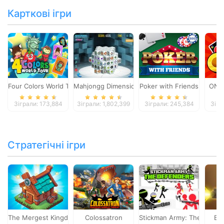
Карткові ігри
Four Colors World Tour
Mahjongg Dimensions
Poker with Friends
ONO
Зіграли: 173,884
Зіграли: 1,802,399
Зіграли: 245,384
Зігр
Стратегічні ігри
The Mergest Kingdom
Colossatron
Stickman Army: The Defen
Bl