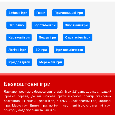
Забавні ігри
Гонки
Пригодницькі ігри
Стрілячки
Боротьби iгри
Спортивні ігри
Карткові ігри
Пошук ігри
Стратегічні ігри
Логічні ігри
3D ігри
Ігри для дівчаток
Ігри для дітей
Мережеві ігри
Безкоштовні ігри
Ласкаво просимо в безкоштовні онлайн ігри 321games.com.ua, кращий
ігровий портал, де ви можете грати широкий спектр жанрових
безкоштовних онлайн флеш ігри, в тому числі: зйомки гри, карткові
ігри, Маріо гри, Дитячі ігри, логічні і настільні ігри, стратегічні ігри,
пригоди, моделювання та інші ігри.