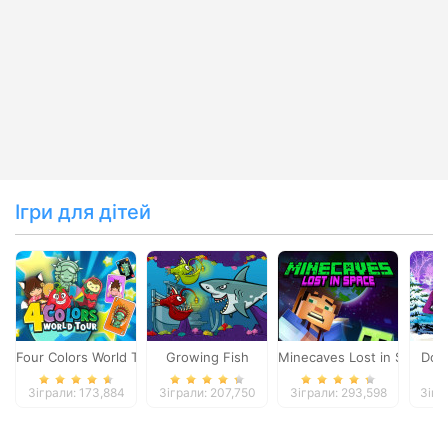
Ігри для дітей
Four Colors World Tour
Growing Fish
Minecaves Lost in Space
Dol
Зіграли: 173,884
Зіграли: 207,750
Зіграли: 293,598
Зігр