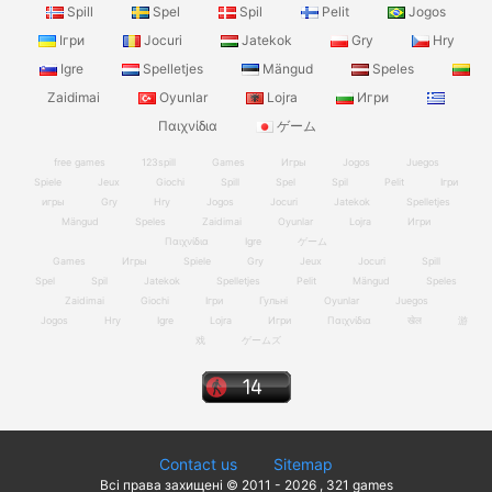
Spill
Spel
Spil
Pelit
Jogos
Ігри
Jocuri
Jatekok
Gry
Hry
Igre
Spelletjes
Mängud
Speles
Zaidimai
Oyunlar
Lojra
Игри
Παιχνίδια
ゲーム
free games
123spill
Games
Игры
Jogos
Juegos
Spiele
Jeux
Giochi
Spill
Spel
Spil
Pelit
Ігри
игры
Gry
Hry
Jogos
Jocuri
Jatekok
Spelletjes
Mängud
Speles
Zaidimai
Oyunlar
Lojra
Игри
Παιχνίδια
Igre
ゲーム
Games
Игры
Spiele
Gry
Jeux
Jocuri
Spill
Spel
Spil
Jatekok
Spelletjes
Pelit
Mängud
Speles
Zaidimai
Giochi
Ігри
Гульні
Oyunlar
Juegos
Jogos
Hry
Igre
Lojra
Игри
Παιχνίδια
खेल
游
戏
ゲームズ
Contact us
Sitemap
Всі права захищені © 2011 - 2026 , 321 games