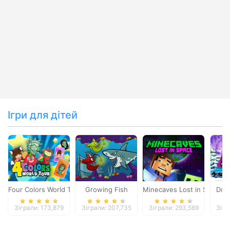
Ігри для дітей
Four Colors World Tour
Growing Fish
Minecaves Lost in Space
Dol
Зіграли: 173,879
Зіграли: 207,735
Зіграли: 293,589
Зігр