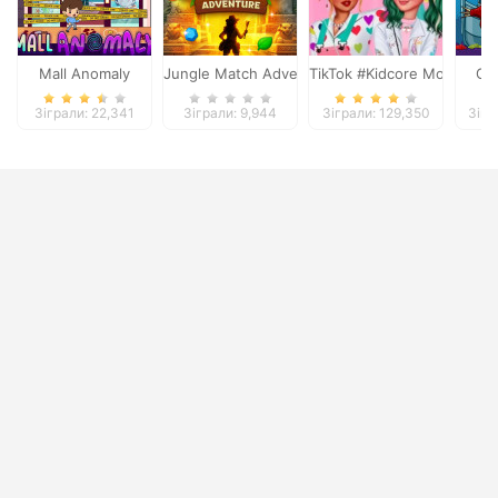
Mall Anomaly
Jungle Match Adventures
TikTok #Kidcore Models
Gr
Зіграли: 22,341
Зіграли: 9,944
Зіграли: 129,350
Зігр