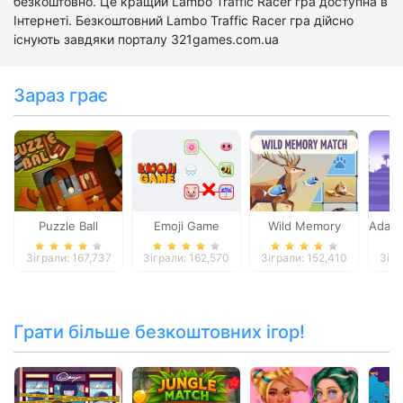
безкоштовно. Це кращий Lambo Traffic Racer гра доступна в
Інтернеті. Безкоштовний Lambo Traffic Racer гра дійсно
існують завдяки порталу 321games.com.ua
Зараз грає
Puzzle Ball
Emoji Game
Wild Memory
Adam 
Зіграли: 167,737
Зіграли: 162,570
Зіграли: 152,410
Зігр
Грати більше безкоштовних ігор!