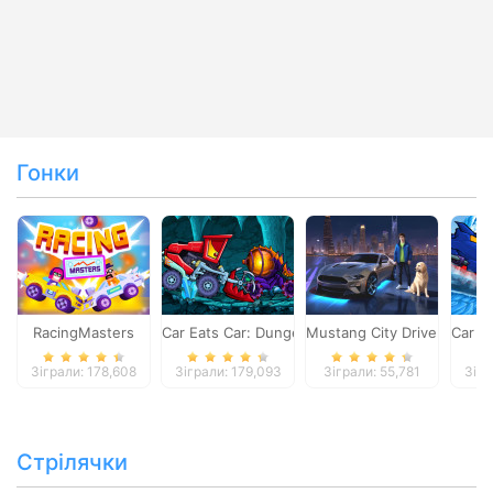
Гонки
RacingMasters
Car Eats Car: Dungeon Adventure
Mustang City Driver
Car E
Зіграли: 178,608
Зіграли: 179,093
Зіграли: 55,781
Зігр
Стрілячки