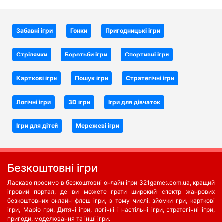
Забавні ігри
Гонки
Пригодницькі ігри
Стрілячки
Боротьби iгри
Спортивні ігри
Карткові ігри
Пошук ігри
Стратегічні ігри
Логічні ігри
3D ігри
Ігри для дівчаток
Ігри для дітей
Мережеві ігри
Безкоштовні ігри
Ласкаво просимо в безкоштовні онлайн ігри 321games.com.ua, кращий
ігровий портал, де ви можете грати широкий спектр жанрових
безкоштовних онлайн флеш ігри, в тому числі: зйомки гри, карткові
ігри, Маріо гри, Дитячі ігри, логічні і настільні ігри, стратегічні ігри,
пригоди, моделювання та інші ігри.