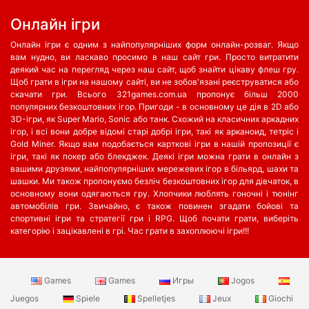
Oнлайн ігри
Онлайн ігри є одним з найпопулярніших форм онлайн-розваг. Якщо
вам нудно, ви ласкаво просимо в наш сайт гри. Просто витратити
деякий час на перегляд через наш сайт, щоб знайти цікаву флеш гру.
Щоб грати в ігри на нашому сайті, ви не зобов'язані реєструватися або
скачати гри. Всього 321games.com.ua пропонує більш 2000
популярних безкоштовних ігор. Пригоди - в основному це дія в 2D або
3D-ігри, як Super Mario, Sonic або танк. Схожий на класичних аркадних
ігор, і всі вони добре відомі старі добрі ігри, такі як арканоид, тетріс і
Gold Miner. Якщо вам подобається карткові ігри в нашій пропозиції є
ігри, такі як покер або блекджек. Деякі ігри можна грати в онлайн з
вашими друзями, найпопулярніших мережевих ігор в більярд, шахи та
шашки. Ми також пропонуємо безліч безкоштовних ігор для дівчаток, в
основному вони одягаються гру. Хлопчики люблять гоночні і тюнінг
автомобілів гри. Звичайно, є також повинен згадати бойові та
спортивні ігри та стратегії гри і RPG. Щоб почати грати, виберіть
категорію і зацікавлені в грі. Час грати в захоплюючі ігри!!!
Games
Games
Игры
Jogos
Juegos
Spiele
Spelletjes
Jeux
Giochi