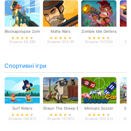
Blockapolypse Zombie Shooter
Mafia Wars
Zombie Idle Defense Onlin
St
Зіграли: 64,280
Зіграли: 203,191
Зіграли: 157,063
Зіг
Спортивні ігри
Surf Riders
Shaun The Sheep Baahmy Golf
Minicars Soccer
Sup
Зіграли: 194,872
Зіграли: 157,872
Зіграли: 200,431
Зігр