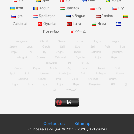
Spill
Spel
Spil
Pelit
Jogos
Ігри
Jocuri
Jatekok
Gry
Hry
Igre
Spelletjes
Mängud
Speles
Zaidimai
Oyunlar
Lojra
Игри
Παιχνίδια
ゲーム
free games
123spill
Games
Игры
Jogos
Juegos
Spiele
Jeux
Giochi
Spill
Spel
Spil
Pelit
Ігри
игры
Gry
Hry
Jogos
Jocuri
Jatekok
Spelletjes
Mängud
Speles
Zaidimai
Oyunlar
Lojra
Игри
Παιχνίδια
Igre
ゲーム
Games
Игры
Spiele
Gry
Jeux
Jocuri
Spill
Spel
Spil
Jatekok
Spelletjes
Pelit
Mängud
Speles
Zaidimai
Giochi
Ігри
Гульні
Oyunlar
Juegos
Jogos
Hry
Igre
Lojra
Игри
Παιχνίδια
खेल
游
戏
ゲームズ
Contact us
Sitemap
Всі права захищені © 2011 - 2026 , 321 games