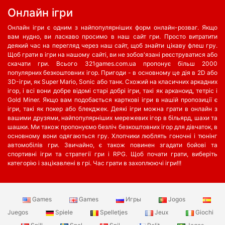
Oнлайн ігри
Онлайн ігри є одним з найпопулярніших форм онлайн-розваг. Якщо
вам нудно, ви ласкаво просимо в наш сайт гри. Просто витратити
деякий час на перегляд через наш сайт, щоб знайти цікаву флеш гру.
Щоб грати в ігри на нашому сайті, ви не зобов'язані реєструватися або
скачати гри. Всього 321games.com.ua пропонує більш 2000
популярних безкоштовних ігор. Пригоди - в основному це дія в 2D або
3D-ігри, як Super Mario, Sonic або танк. Схожий на класичних аркадних
ігор, і всі вони добре відомі старі добрі ігри, такі як арканоид, тетріс і
Gold Miner. Якщо вам подобається карткові ігри в нашій пропозиції є
ігри, такі як покер або блекджек. Деякі ігри можна грати в онлайн з
вашими друзями, найпопулярніших мережевих ігор в більярд, шахи та
шашки. Ми також пропонуємо безліч безкоштовних ігор для дівчаток, в
основному вони одягаються гру. Хлопчики люблять гоночні і тюнінг
автомобілів гри. Звичайно, є також повинен згадати бойові та
спортивні ігри та стратегії гри і RPG. Щоб почати грати, виберіть
категорію і зацікавлені в грі. Час грати в захоплюючі ігри!!!
Games
Games
Игры
Jogos
Juegos
Spiele
Spelletjes
Jeux
Giochi