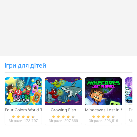
Ігри для дітей
Four Colors World Tour
Growing Fish
Minecaves Lost in Space
Dol
Зіграли: 173,797
Зіграли: 207,669
Зіграли: 293,516
Зігр