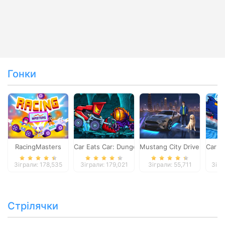
Гонки
RacingMasters
Car Eats Car: Dungeon Adventure
Mustang City Driver
Car E
Зіграли: 178,535
Зіграли: 179,021
Зіграли: 55,711
Зігр
Стрілячки