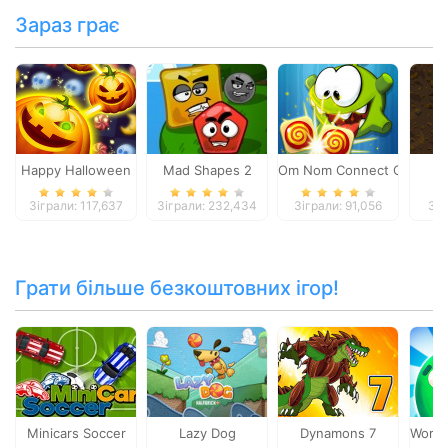
Зараз грає
Happy Halloween
Mad Shapes 2
Om Nom Connect Classic
S
Зіграли: 117,637
Зіграли: 232,434
Зіграли: 91,056
Зіг
Грати більше безкоштовних ігор!
Minicars Soccer
Lazy Dog
Dynamons 7
Worm 