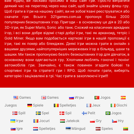
вам нудно, ви ласкаво просимо в наш сайт гри. Просто витратити
деякий час на перегляд через наш сайт, щоб знайти цікаву флеш гру.
Щоб грати в ігри на нашому сайті, ви не зобов'язані реєструватися або
скачати гри. Всього 321games.com.ua пропонує більш 2000
популярних безкоштовних ігор. Пригоди - в основному це дія в 2D або
3D-ігри, як Super Mario, Sonic або танк. Схожий на класичних аркадних
ігор, і всі вони добре відомі старі добрі ігри, такі як арканоид, тетріс і
Gold Miner. Якщо вам подобається карткові ігри в нашій пропозиції є
ігри, такі як покер або блекджек. Деякі ігри можна грати в онлайн з
вашими друзями, найпопулярніших мережевих ігор в більярд, шахи та
шашки. Ми також пропонуємо безліч безкоштовних ігор для дівчаток, в
основному вони одягаються гру. Хлопчики люблять гоночні і тюнінг
автомобілів гри. Звичайно, є також повинен згадати бойові та
спортивні ігри та стратегії гри і RPG. Щоб почати грати, виберіть
категорію і зацікавлені в грі. Час грати в захоплюючі ігри!!!
Games
Games
Игры
Jogos
Juegos
Spiele
Spelletjes
Jeux
Giochi
Spill
Spel
Spil
Pelit
Jogos
Ігри
Jocuri
Jatekok
Gry
Hry
Igre
Spelletjes
Mängud
Speles