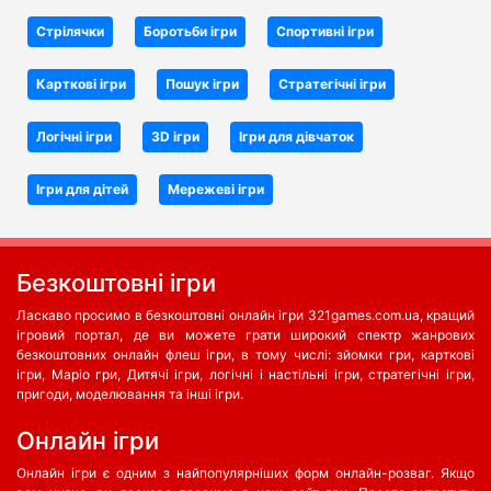
Стрілячки
Боротьби iгри
Спортивні ігри
Карткові ігри
Пошук ігри
Стратегічні ігри
Логічні ігри
3D ігри
Ігри для дівчаток
Ігри для дітей
Мережеві ігри
Безкоштовні ігри
Ласкаво просимо в безкоштовні онлайн ігри 321games.com.ua, кращий
ігровий портал, де ви можете грати широкий спектр жанрових
безкоштовних онлайн флеш ігри, в тому числі: зйомки гри, карткові
ігри, Маріо гри, Дитячі ігри, логічні і настільні ігри, стратегічні ігри,
пригоди, моделювання та інші ігри.
Oнлайн ігри
Онлайн ігри є одним з найпопулярніших форм онлайн-розваг. Якщо