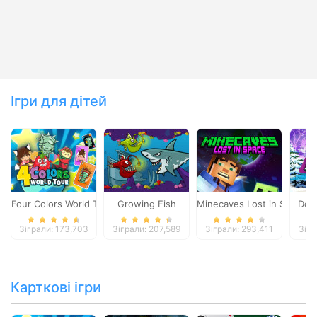
Ігри для дітей
Four Colors World Tour
Growing Fish
Minecaves Lost in Space
Dol
Зіграли: 173,703
Зіграли: 207,589
Зіграли: 293,411
Зігр
Карткові ігри