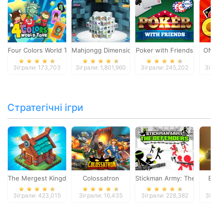
Four Colors World Tour
Mahjongg Dimensions
Poker with Friends
ONO
Зіграли: 173,703
Зіграли: 1,801,960
Зіграли: 245,202
Зігр
Стратегічні ігри
The Mergest Kingdom
Colossatron
Stickman Army: The Defen
Bl
Зіграли: 423,015
Зіграли: 16,435
Зіграли: 228,382
Зігр