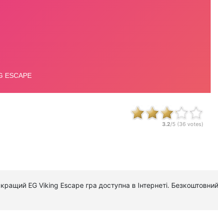
3.2
/5 (
36
votes)
е кращий EG Viking Escape гра доступна в Інтернеті. Безкоштовний