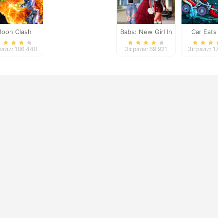
oon Clash
Babs: New Girl In
Car Eats
Heroes
School
Dunge
рали: 186,440
Зіграли: 69,921
Зіграли: 1
Advent