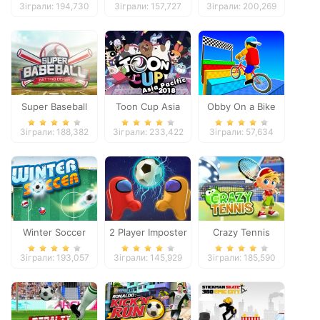
Зіграли: 194,730
Зіграли: 157,727
Зіграли: 200,269
Super Baseball
Toon Cup Asia
Obby On a Bike
Pacific 2018
Зіграли: 188,382
Зіграли: 233,422
Зіграли: 57,634
Winter Soccer
2 Player Imposter
Crazy Tennis
Soccer
Зіграли: 193,057
Зіграли: 145,929
Зіграли: 185,590