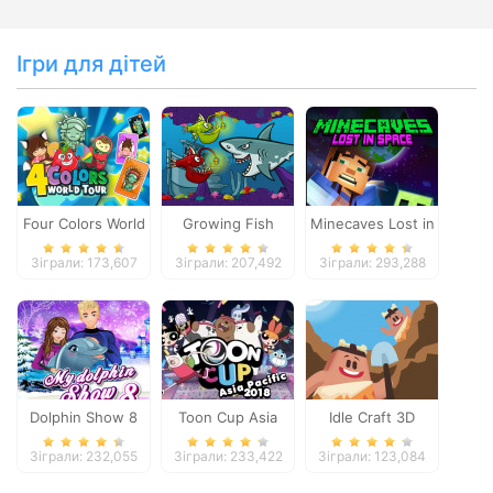
Ігри для дітей
Four Colors World
Growing Fish
Minecaves Lost in
Tour
Space
Зіграли: 173,607
Зіграли: 207,492
Зіграли: 293,288
Dolphin Show 8
Toon Cup Asia
Idle Craft 3D
Pacific 2018
Зіграли: 232,055
Зіграли: 233,422
Зіграли: 123,084