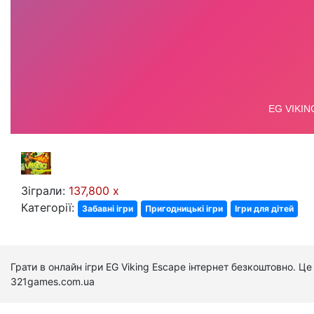
Зіграли:
137,800 x
Категорії:
Забавні ігри
Пригодницькі ігри
Ігри для дітей
Грати в онлайн ігри EG Viking Escape інтернет безкоштовно. Ц
321games.com.ua