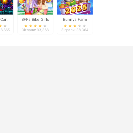
 Car:
BFFs Bike Girls
Bunnys Farm
on
78,865
Зіграли: 93,368
Зіграли: 38,364
ure