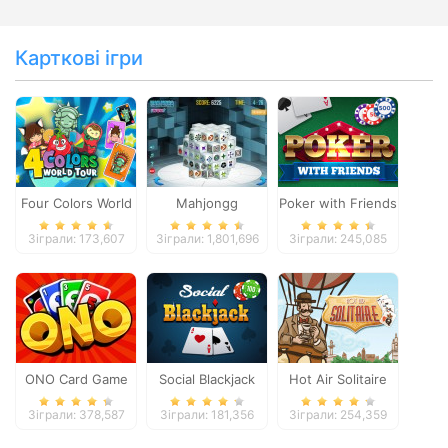
Карткові ігри
Four Colors World
Mahjongg
Poker with Friends
Tour
Dimensions
Зіграли: 173,607
Зіграли: 1,801,696
Зіграли: 245,085
ONO Card Game
Social Blackjack
Hot Air Solitaire
Зіграли: 378,587
Зіграли: 181,356
Зіграли: 254,359