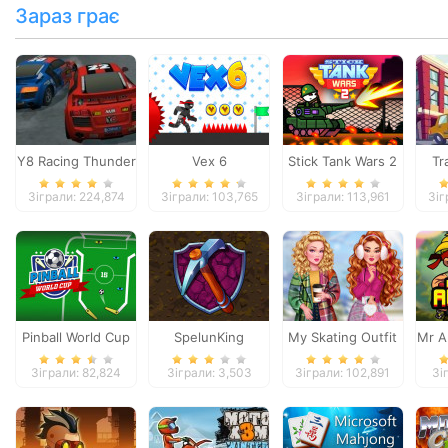
Зараз грає
Y8 Racing Thunder
Vex 6
Stick Tank Wars 2
Tr
Зіграли: 224,874
Зіграли: 103,765
Зіграли: 113,961
Зіг
Pinball World Cup
SpelunKing
My Skating Outfit
Mr A
Зіграли: 82,824
Зіграли: 3,503
Зіграли: 102,891
Зі