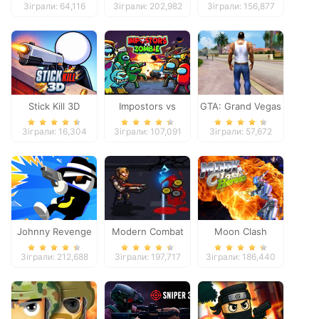
Зіграли: 64,116
Зіграли: 202,982
Зіграли: 156,877
Stick Kill 3D
Impostors vs
GTA: Grand Vegas
Zombies: Survival
Crime
Зіграли: 16,304
Зіграли: 107,091
Зіграли: 57,672
Johnny Revenge
Modern Combat
Moon Clash
Defense
Heroes
Зіграли: 212,688
Зіграли: 197,717
Зіграли: 186,440