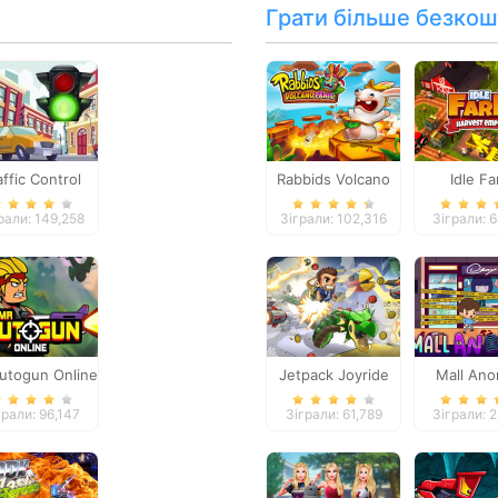
Грати більше безкош
affic Control
Rabbids Volcano
Idle F
Panic
рали: 149,258
Зіграли: 102,316
Зіграли: 
utogun Online
Jetpack Joyride
Mall Ano
грали: 96,147
Зіграли: 61,789
Зіграли: 