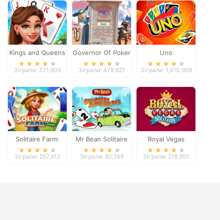
Kings and Queens
Governor Of Poker
Uno
Solitaire Tripeaks
2
Зіграли: 371,905
Зіграли: 478,621
Зіграли: 1,410,958
Solitaire Farm:
Mr Bean Solitaire
Royal Vegas
Seasons
Adventures
Solitaire
Зіграли: 257,912
Зіграли: 82,748
Зіграли: 218,951