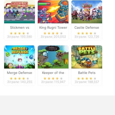
Stickmen vs
King Rugni Tower
Castle Defense
Zombies
Defense
Зіграли: 193,590
Зіграли: 205,002
Зіграли: 123,726
Merge Defense
Keeper of the
Battle Pets
Grove 2
Зіграли: 140,255
Зіграли: 115,947
Зіграли: 188,557