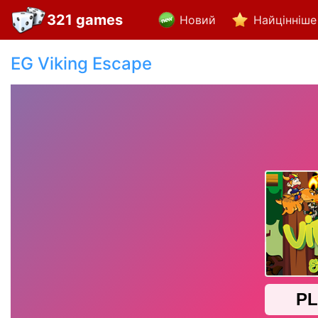
321 games
Новий
Найцінніше
EG Viking Escape