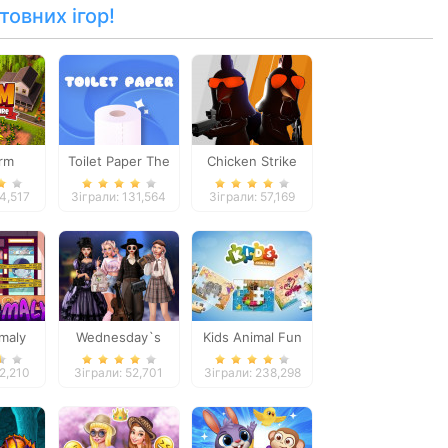
товних ігор!
arm
Toilet Paper The
Chicken Strike
Game
64,517
Зіграли: 131,564
Зіграли: 57,169
maly
Wednesday`s
Kids Animal Fun
Breakup Handbook
22,210
Зіграли: 52,701
Зіграли: 238,298