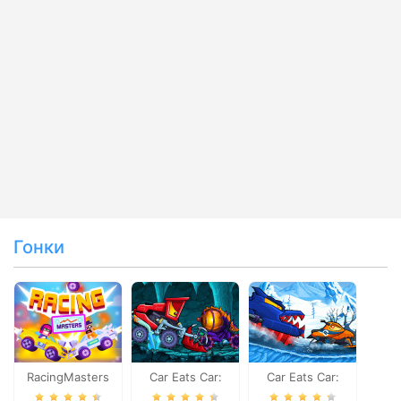
Гонки
RacingMasters
Car Eats Car:
Car Eats Car:
Dungeon
Winter Adventure