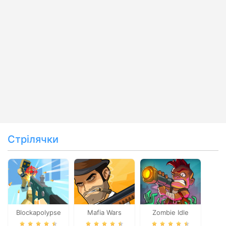
Стрілячки
Blockapolypse
Mafia Wars
Zombie Idle
Zombie Shooter
Defense Online