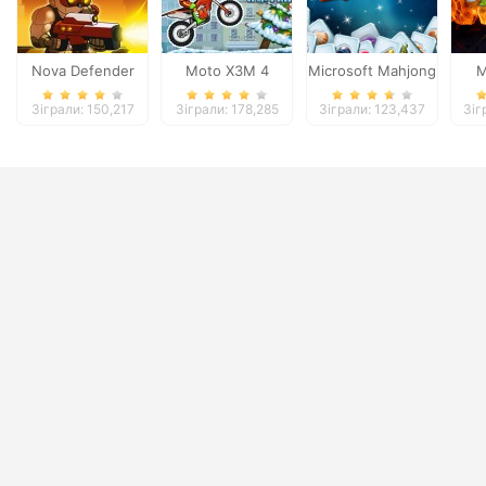
Nova Defender
Moto X3M 4
Microsoft Mahjong
M
Winter
Зіграли: 150,217
Зіграли: 178,285
Зіграли: 123,437
Зіг