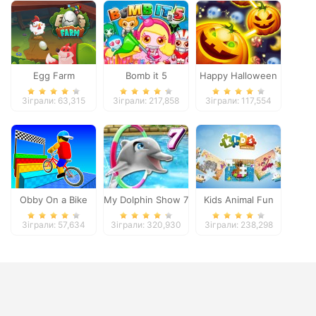
Egg Farm
Bomb it 5
Happy Halloween
Зіграли: 63,315
Зіграли: 217,858
Зіграли: 117,554
Obby On a Bike
My Dolphin Show 7
Kids Animal Fun
Зіграли: 57,634
Зіграли: 320,930
Зіграли: 238,298