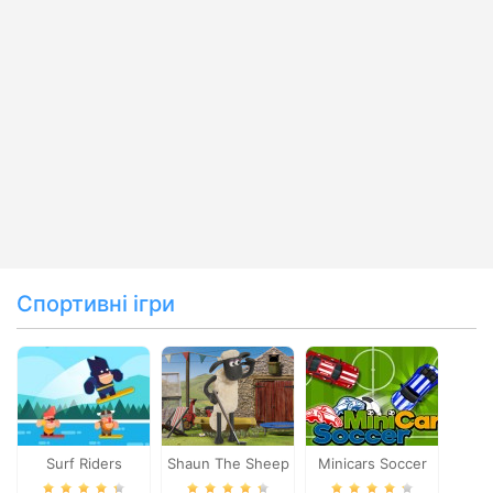
Спортивні ігри
Surf Riders
Shaun The Sheep
Minicars Soccer
Baahmy Golf