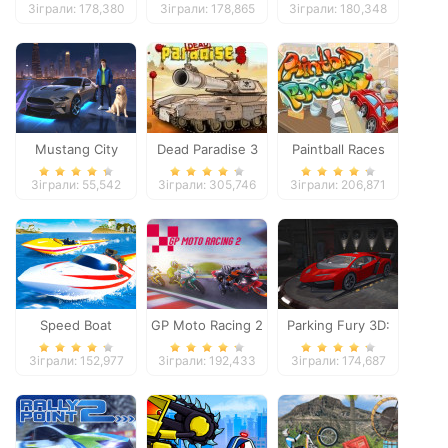
Зіграли: 178,380
Зіграли: 178,865
Зіграли: 180,348
Adventure
Mustang City
Dead Paradise 3
Paintball Races
Driver
Зіграли: 55,542
Зіграли: 305,746
Зіграли: 206,871
Speed Boat
GP Moto Racing 2
Parking Fury 3D:
Extreme Racing
Night Thief
Зіграли: 152,977
Зіграли: 192,433
Зіграли: 174,687