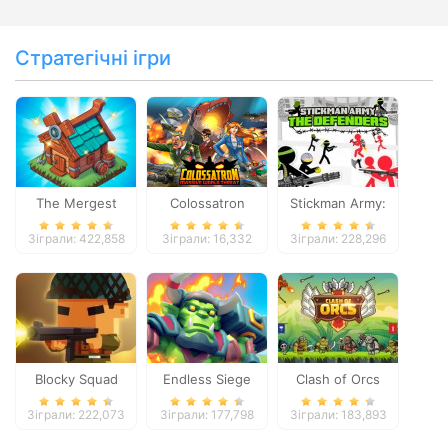
Стратегічні ігри
The Mergest
Colossatron
Stickman Army:
Kingdom
The Defenders
Зіграли: 422,858
Зіграли: 16,332
Зіграли: 228,296
Blocky Squad
Endless Siege
Clash of Orcs
Зіграли: 222,073
Зіграли: 177,798
Зіграли: 183,893