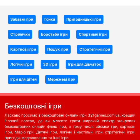
Забавні ігри
Гонки
Пригодницькі ігри
Стрілячки
Боротьби iгри
Спортивні ігри
Карткові ігри
Пошук ігри
Стратегічні ігри
Логічні ігри
3D ігри
Ігри для дівчаток
Ігри для дітей
Мережеві ігри
Безкоштовні ігри
Ласкаво просимо в безкоштовні онлайн ігри 321games.com.ua, кращий
ігровий портал, де ви можете грати широкий спектр жанрових
безкоштовних онлайн флеш ігри, в тому числі: зйомки гри, карткові
ігри, Маріо гри, Дитячі ігри, логічні і настільні ігри, стратегічні ігри,
пригоди, моделювання та інші ігри.