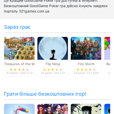
Це кращий GoodGame Poker гра доступна в Інтернеті.
Безкоштовний GoodGame Poker гра дійсно існують завдяки
порталу 321games.com.ua
Зараз грає
Treasures of the Mystic Sea
Flip Ninja
Fire Storm
Bubb
Зіграли: 1,993,514
Зіграли: 144,731
Зіграли: 133,939
Зіг
Грати більше безкоштовних ігор!