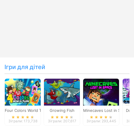
Ігри для дітей
Four Colors World Tour
Growing Fish
Minecaves Lost in Space
Dol
Зіграли: 173,738
Зіграли: 207,617
Зіграли: 293,445
Зігр