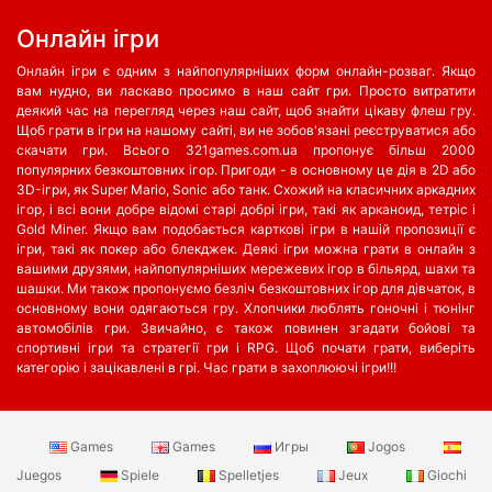
Oнлайн ігри
Онлайн ігри є одним з найпопулярніших форм онлайн-розваг. Якщо
вам нудно, ви ласкаво просимо в наш сайт гри. Просто витратити
деякий час на перегляд через наш сайт, щоб знайти цікаву флеш гру.
Щоб грати в ігри на нашому сайті, ви не зобов'язані реєструватися або
скачати гри. Всього 321games.com.ua пропонує більш 2000
популярних безкоштовних ігор. Пригоди - в основному це дія в 2D або
3D-ігри, як Super Mario, Sonic або танк. Схожий на класичних аркадних
ігор, і всі вони добре відомі старі добрі ігри, такі як арканоид, тетріс і
Gold Miner. Якщо вам подобається карткові ігри в нашій пропозиції є
ігри, такі як покер або блекджек. Деякі ігри можна грати в онлайн з
вашими друзями, найпопулярніших мережевих ігор в більярд, шахи та
шашки. Ми також пропонуємо безліч безкоштовних ігор для дівчаток, в
основному вони одягаються гру. Хлопчики люблять гоночні і тюнінг
автомобілів гри. Звичайно, є також повинен згадати бойові та
спортивні ігри та стратегії гри і RPG. Щоб почати грати, виберіть
категорію і зацікавлені в грі. Час грати в захоплюючі ігри!!!
Games
Games
Игры
Jogos
Juegos
Spiele
Spelletjes
Jeux
Giochi