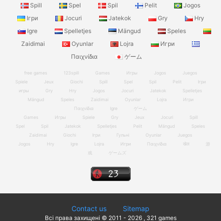
Spill
Spel
Spil
Pelit
Jogos
Ігри
Jocuri
Jatekok
Gry
Hry
Igre
Spelletjes
Mängud
Speles
Zaidimai
Oyunlar
Lojra
Игри
Παιχνίδια
ゲーム
free games
123spill
Games
Игры
Jogos
Juegos
Spiele
Jeux
Giochi
Spill
Spel
Spil
Pelit
Ігри
игры
Gry
Hry
Jogos
Jocuri
Jatekok
Spelletjes
Mängud
Speles
Zaidimai
Oyunlar
Lojra
Игри
Παιχνίδια
Igre
ゲーム
Games
Игры
Spiele
Gry
Jeux
Jocuri
Spill
Spel
Spil
Jatekok
Spelletjes
Pelit
Mängud
Speles
Zaidimai
Giochi
Ігри
Гульні
Oyunlar
Juegos
Jogos
Hry
Igre
Lojra
Игри
Παιχνίδια
खेल
游
戏
ゲームズ
Contact us
Sitemap
Всі права захищені © 2011 - 2026 , 321 games