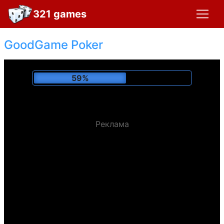
321 games
GoodGame Poker
63%
Реклама