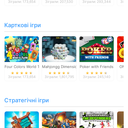
Зіграли: 173,654
Зіграли: 207,530
Зіграли: 293,344
Зігр
Карткові ігри
Four Colors World Tour
Mahjongg Dimensions
Poker with Friends
ONO
Зіграли: 173,654
Зіграли: 1,801,795
Зіграли: 245,140
Зігр
Стратегічні ігри