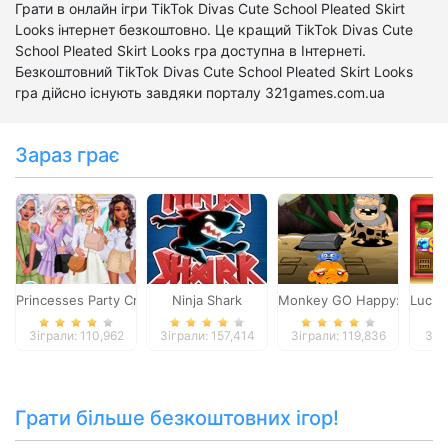
Грати в онлайн ігри TikTok Divas Cute School Pleated Skirt
Looks інтернет безкоштовно. Це кращий TikTok Divas Cute
School Pleated Skirt Looks гра доступна в Інтернеті.
Безкоштовний TikTok Divas Cute School Pleated Skirt Looks
гра дійсно існують завдяки порталу 321games.com.ua
Зараз грає
Princesses Party Crashers
Ninja Shark
Monkey GO Happy: Stage 
Lucky
Зіграли: 110,962
Зіграли: 157,414
Зіграли: 119,836
Зіг
Грати більше безкоштовних ігор!