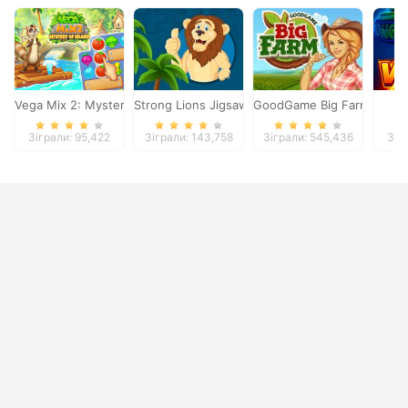
Vega Mix 2: Mystery of Island
Strong Lions Jigsaw
GoodGame Big Farm
F
Зіграли: 95,422
Зіграли: 143,758
Зіграли: 545,436
Зіг