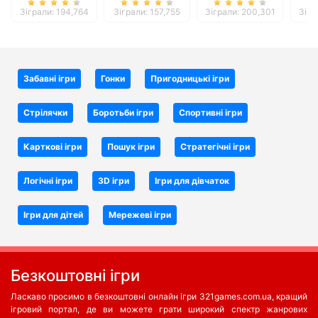
Зіграли: 194,764
Зіграли: 157,755
Зіграли: 200,301
Зігр
Забавні ігри
Гонки
Пригодницькі ігри
Стрілячки
Боротьби iгри
Спортивні ігри
Карткові ігри
Пошук ігри
Стратегічні ігри
Логічні ігри
3D ігри
Ігри для дівчаток
Ігри для дітей
Мережеві ігри
Безкоштовні ігри
Ласкаво просимо в безкоштовні онлайн ігри 321games.com.ua, кращий
ігровий портал, де ви можете грати широкий спектр жанрових