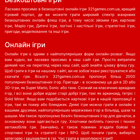
Ласкаво просимо в безкоштовні онлайн ігри 321games.com.ua, кращий
ігровий портал, де ви можете грати широкий спектр жанрових
безкоштовних онлайн флеш ігри, в тому числі: зйомки гри, карткові
ігри, Маріо гри, Дитячі ігри, логічні і настільні ігри, стратегічні ігри,
пригоди, моделювання та інші ігри.
Oнлайн ігри
Онлайн ігри є одним з найпопулярніших форм онлайн-розваг. Якщо
вам нудно, ви ласкаво просимо в наш сайт гри. Просто витратити
деякий час на перегляд через наш сайт, щоб знайти цікаву флеш гру.
Щоб грати в ігри на нашому сайті, ви не зобов'язані реєструватися або
скачати гри. Всього 321games.com.ua пропонує більш 2000
популярних безкоштовних ігор. Пригоди - в основному це дія в 2D або
3D-ігри, як Super Mario, Sonic або танк. Схожий на класичних аркадних
ігор, і всі вони добре відомі старі добрі ігри, такі як арканоид, тетріс і
Gold Miner. Якщо вам подобається карткові ігри в нашій пропозиції є
ігри, такі як покер або блекджек. Деякі ігри можна грати в онлайн з
вашими друзями, найпопулярніших мережевих ігор в більярд, шахи та
шашки. Ми також пропонуємо безліч безкоштовних ігор для дівчаток, в
основному вони одягаються гру. Хлопчики люблять гоночні і тюнінг
автомобілів гри. Звичайно, є також повинен згадати бойові та
спортивні ігри та стратегії гри і RPG. Щоб почати грати, виберіть
категорію і зацікавлені в грі. Час грати в захоплюючі ігри!!!