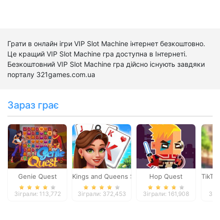
Грати в онлайн ігри VIP Slot Machine інтернет безкоштовно.
Це кращий VIP Slot Machine гра доступна в Інтернеті.
Безкоштовний VIP Slot Machine гра дійсно існують завдяки
порталу 321games.com.ua
Зараз грає
Genie Quest
Kings and Queens Solitaire Tripeaks
Hop Quest
TikTok
Зіграли: 113,772
Зіграли: 372,453
Зіграли: 161,908
Зіг