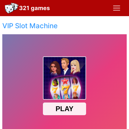
321 games
VIP Slot Machine