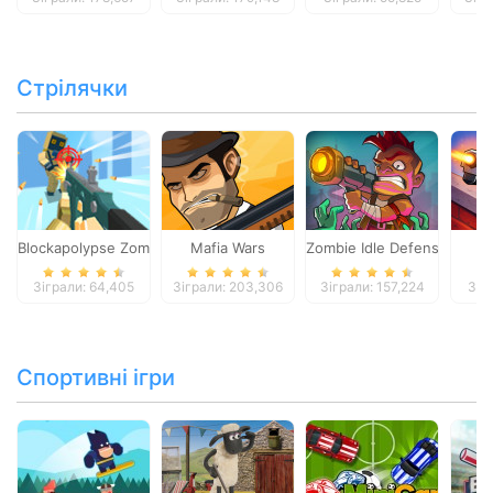
Стрілячки
Blockapolypse Zombie Shooter
Mafia Wars
Zombie Idle Defense Onlin
St
Зіграли: 64,405
Зіграли: 203,306
Зіграли: 157,224
Зіг
Спортивні ігри