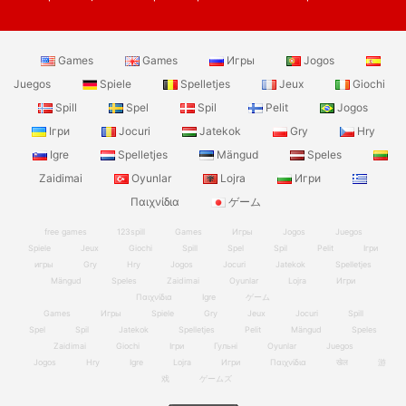
Games
Games
Игры
Jogos
Juegos
Spiele
Spelletjes
Jeux
Giochi
Spill
Spel
Spil
Pelit
Jogos
Ігри
Jocuri
Jatekok
Gry
Hry
Igre
Spelletjes
Mängud
Speles
Zaidimai
Oyunlar
Lojra
Игри
Παιχνίδια
ゲーム
free games
123spill
Games
Игры
Jogos
Juegos
Spiele
Jeux
Giochi
Spill
Spel
Spil
Pelit
Ігри
игры
Gry
Hry
Jogos
Jocuri
Jatekok
Spelletjes
Mängud
Speles
Zaidimai
Oyunlar
Lojra
Игри
Παιχνίδια
Igre
ゲーム
Games
Игры
Spiele
Gry
Jeux
Jocuri
Spill
Spel
Spil
Jatekok
Spelletjes
Pelit
Mängud
Speles
Zaidimai
Giochi
Ігри
Гульні
Oyunlar
Juegos
Jogos
Hry
Igre
Lojra
Игри
Παιχνίδια
खेल
游
戏
ゲームズ