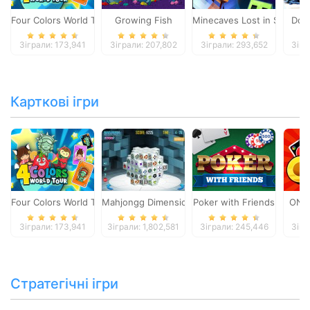
Four Colors World Tour
Growing Fish
Minecaves Lost in Space
Dol
Зіграли: 173,941
Зіграли: 207,802
Зіграли: 293,652
Зігр
Карткові ігри
Four Colors World Tour
Mahjongg Dimensions
Poker with Friends
ONO
Зіграли: 173,941
Зіграли: 1,802,581
Зіграли: 245,446
Зігр
Стратегічні ігри