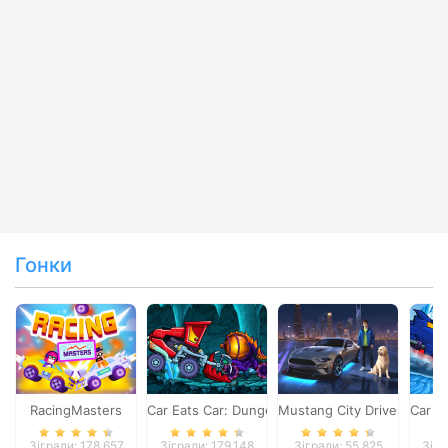
Гонки
RacingMasters
Car Eats Car: Dungeon Adventure
Mustang City Driver
Car E
Зіграли: 178,657
Зіграли: 179,148
Зіграли: 55,825
Зігр