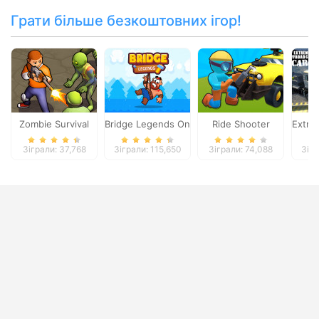
Грати більше безкоштовних ігор!
Zombie Survival
Bridge Legends Online
Ride Shooter
Extre
Зіграли: 37,768
Зіграли: 115,650
Зіграли: 74,088
Зігр