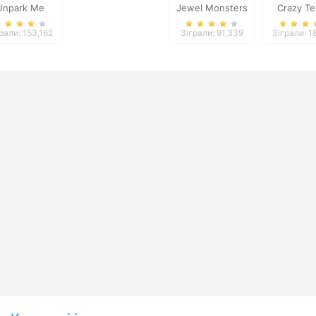
Unpark Me
Jewel Monsters
Crazy Te
рали: 153,162
Зіграли: 91,339
Зіграли: 1