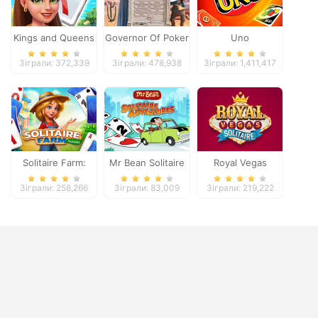
Kings and Queens
Governor Of Poker
Uno
Solitaire Tripeaks
2
Зіграли: 372,339
Зіграли: 478,938
Зіграли: 1,411,417
Solitaire Farm:
Mr Bean Solitaire
Royal Vegas
Seasons
Adventures
Solitaire
Зіграли: 258,266
Зіграли: 83,009
Зіграли: 219,222