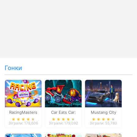
Гонки
RacingMasters
Car Eats Car:
Mustang City
Dungeon
Driver
Зіграли: 178,606
Зіграли: 179,092
Зіграли: 55,780
Adventure