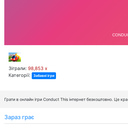
Зіграли:
98,853 x
Категорії:
Забавні ігри
Грати в онлайн ігри Conduct This інтернет безкоштовно. Це кр
Зараз грає