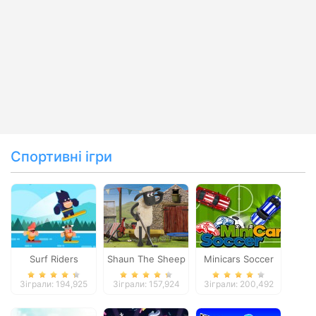
Спортивні ігри
Surf Riders
Shaun The Sheep
Minicars Soccer
Baahmy Golf
Зіграли: 194,925
Зіграли: 157,924
Зіграли: 200,492