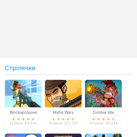
Стрілячки
Blockapolypse
Mafia Wars
Zombie Idle
Zombie Shooter
Defense Online
Зіграли: 64,340
Зіграли: 203,257
Зіграли: 157,148