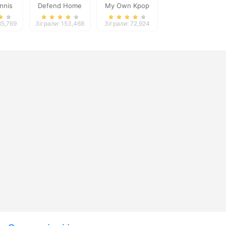
nnis
Defend Home
My Own Kpop
Band
85,769
Зіграли: 153,468
Зіграли: 72,924