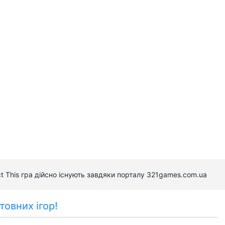
ct This гра дійсно існують завдяки порталу 321games.com.ua
товних ігор!