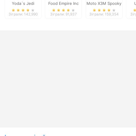
Yoda`s Jedi
Food Empire Inc
Moto X3M Spooky
Training
Land
Зіграли: 142,990
Зіграли: 91,937
Зіграли: 159,354
Зіг