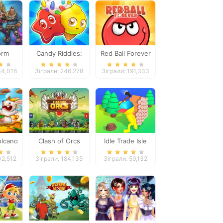
orm
Candy Riddles:
Red Ball Forever
Free Match 3
34,016
Зіграли: 246,278
Зіграли: 191,333
Puzzle
olcano
Clash of Orcs
Idle Trade Isle
c
02,512
Зіграли: 184,135
Зіграли: 59,132