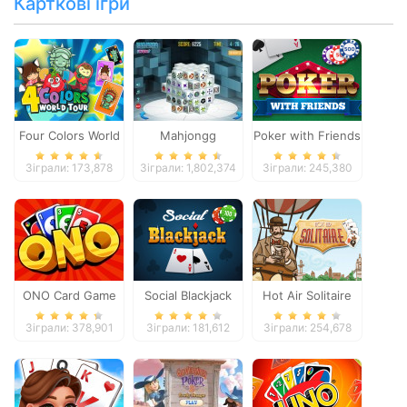
Карткові ігри
Four Colors World
Mahjongg
Poker with Friends
Tour
Dimensions
Зіграли: 173,878
Зіграли: 1,802,374
Зіграли: 245,380
ONO Card Game
Social Blackjack
Hot Air Solitaire
Зіграли: 378,901
Зіграли: 181,612
Зіграли: 254,678