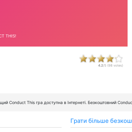
4.2
/5 (
98
votes)
ащий Conduct This гра доступна в Інтернеті. Безкоштовний Condu
Грати більше безкош