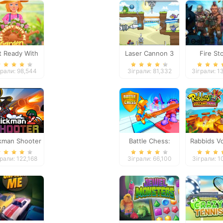
t Ready With
Laser Cannon 3
Fire St
Me Garden
грали: 98,544
Зіграли: 81,332
Зіграли: 1
Decoration
ckman Shooter
Battle Chess:
Rabbids V
2
Puzzle
Pani
рали: 122,168
Зіграли: 66,100
Зіграли: 1