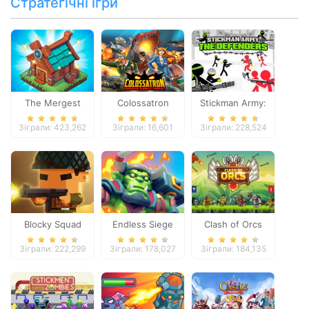
Стратегічні ігри
The Mergest
Colossatron
Stickman Army:
Kingdom
The Defenders
Зіграли: 423,262
Зіграли: 16,601
Зіграли: 228,524
Blocky Squad
Endless Siege
Clash of Orcs
Зіграли: 222,299
Зіграли: 178,027
Зіграли: 184,135