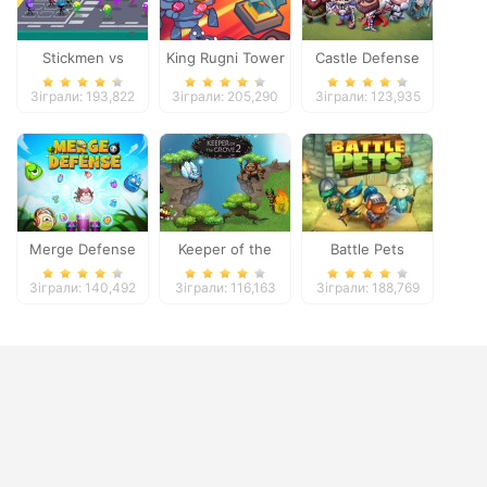
Stickmen vs
King Rugni Tower
Castle Defense
Zombies
Defense
Зіграли: 193,822
Зіграли: 205,290
Зіграли: 123,935
Merge Defense
Keeper of the
Battle Pets
Grove 2
Зіграли: 140,492
Зіграли: 116,163
Зіграли: 188,769