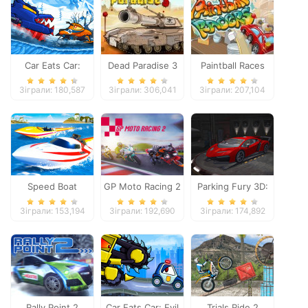
Car Eats Car:
Dead Paradise 3
Paintball Races
Winter Adventure
Зіграли: 180,587
Зіграли: 306,041
Зіграли: 207,104
Speed Boat
GP Moto Racing 2
Parking Fury 3D:
Extreme Racing
Night Thief
Зіграли: 153,194
Зіграли: 192,690
Зіграли: 174,892
Rally Point 2
Car Eats Car: Evil
Trials Ride 2