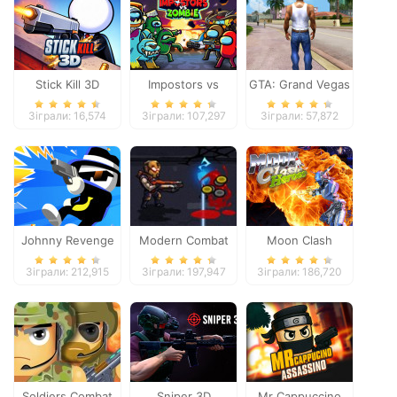
Stick Kill 3D
Impostors vs
GTA: Grand Vegas
Zombies: Survival
Crime
Зіграли: 16,574
Зіграли: 107,297
Зіграли: 57,872
Johnny Revenge
Modern Combat
Moon Clash
Defense
Heroes
Зіграли: 212,915
Зіграли: 197,947
Зіграли: 186,720
Soldiers Combat
Sniper 3D
Mr Cappuccino