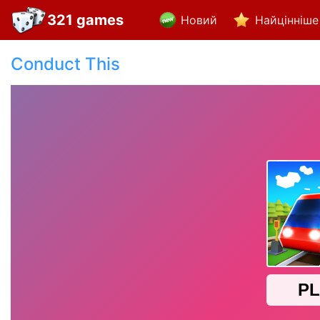
321 games
Новий
Найцінніше
Conduct This