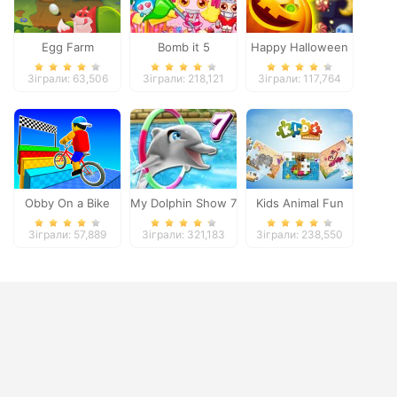
Egg Farm
Bomb it 5
Happy Halloween
Зіграли: 63,506
Зіграли: 218,121
Зіграли: 117,764
Obby On a Bike
My Dolphin Show 7
Kids Animal Fun
Зіграли: 57,889
Зіграли: 321,183
Зіграли: 238,550