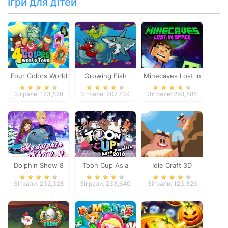
Ігри для дітей
Four Colors World
Growing Fish
Minecaves Lost in
Tour
Space
Зіграли: 173,878
Зіграли: 207,734
Зіграли: 293,588
Dolphin Show 8
Toon Cup Asia
Idle Craft 3D
Pacific 2018
Зіграли: 232,328
Зіграли: 233,640
Зіграли: 123,326