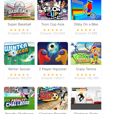
Super Baseball
Toon Cup Asia
Obby On a Bike
Pacific 2018
Зіграли: 188,614
Зіграли: 233,640
Зіграли: 57,889
Winter Soccer
2 Player Imposter
Crazy Tennis
Soccer
Зіграли: 193,257
Зіграли: 146,117
Зіграли: 185,769
Penalty Challenge
Cristiano Ronaldo
Stickman Skate