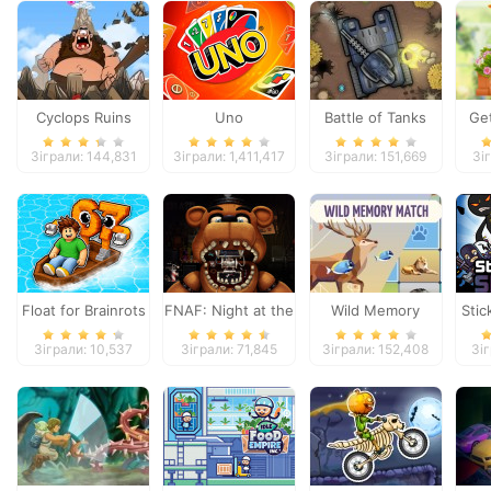
Cyclops Ruins
Uno
Battle of Tanks
Ge
Зіграли: 144,831
Зіграли: 1,411,417
Зіграли: 151,669
Зі
Float for Brainrots
FNAF: Night at the
Wild Memory
Sti
Dentist
Зіграли: 10,537
Зіграли: 71,845
Зіграли: 152,408
Зіг