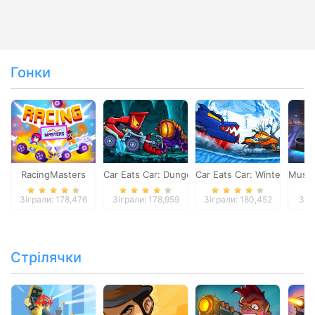
Гонки
RacingMasters
Car Eats Car: Dungeon Adventure
Car Eats Car: Winter Adve
Musta
Зіграли: 178,476
Зіграли: 178,959
Зіграли: 180,452
Зіг
Стрілячки