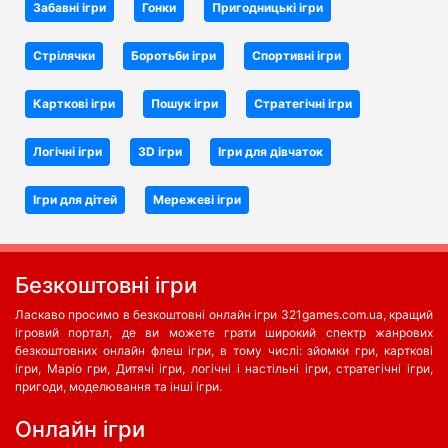
Забавні ігри
Гонки
Пригодницькі ігри
Стрілячки
Боротьби iгри
Спортивні ігри
Карткові ігри
Пошук ігри
Стратегічні ігри
Логічні ігри
3D ігри
Ігри для дівчаток
Ігри для дітей
Мережеві ігри
Безкоштовні ігри
Ласкаво просимо в безкоштовні онлайн ігри 321games.com.ua, кращий
ігровий портал, де ви можете грати широкий спектр жанрових
безкоштовних онлайн флеш ігри, в тому числі: зйомки гри, карткові
ігри, Маріо гри, Дитячі ігри, логічні і настільні ігри, стратегічні ігри,
пригоди, моделювання та інші ігри.
Oнлайн ігри