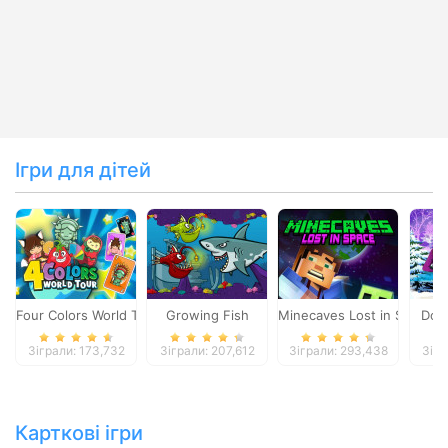
Ігри для дітей
Four Colors World Tour
Growing Fish
Minecaves Lost in Space
Dol
Зіграли: 173,732
Зіграли: 207,612
Зіграли: 293,438
Зігр
Карткові ігри