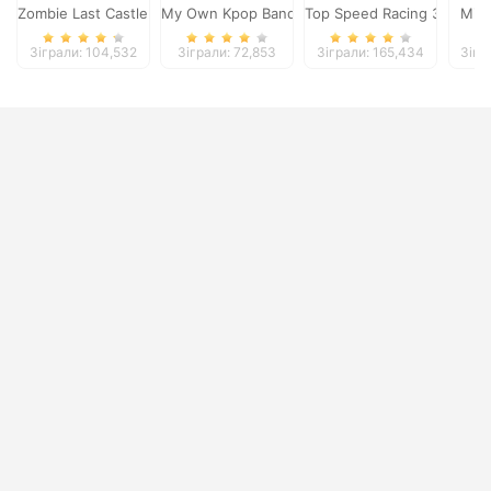
Zombie Last Castle 3
My Own Kpop Band
Top Speed Racing 3D
Mini
Зіграли: 104,532
Зіграли: 72,853
Зіграли: 165,434
Зігр