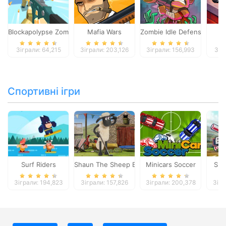
Blockapolypse Zombie Shooter
Mafia Wars
Zombie Idle Defense Onlin
St
Зіграли: 64,215
Зіграли: 203,126
Зіграли: 156,993
Зіг
Спортивні ігри
Surf Riders
Shaun The Sheep Baahmy Golf
Minicars Soccer
Sup
Зіграли: 194,823
Зіграли: 157,826
Зіграли: 200,378
Зігр