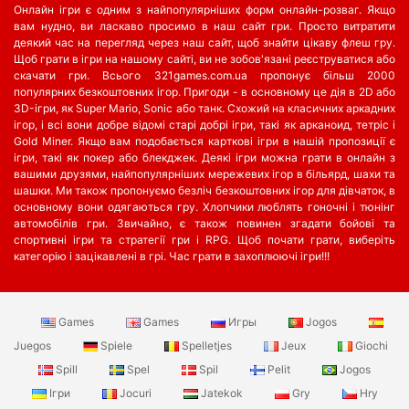
Онлайн ігри є одним з найпопулярніших форм онлайн-розваг. Якщо
вам нудно, ви ласкаво просимо в наш сайт гри. Просто витратити
деякий час на перегляд через наш сайт, щоб знайти цікаву флеш гру.
Щоб грати в ігри на нашому сайті, ви не зобов'язані реєструватися або
скачати гри. Всього 321games.com.ua пропонує більш 2000
популярних безкоштовних ігор. Пригоди - в основному це дія в 2D або
3D-ігри, як Super Mario, Sonic або танк. Схожий на класичних аркадних
ігор, і всі вони добре відомі старі добрі ігри, такі як арканоид, тетріс і
Gold Miner. Якщо вам подобається карткові ігри в нашій пропозиції є
ігри, такі як покер або блекджек. Деякі ігри можна грати в онлайн з
вашими друзями, найпопулярніших мережевих ігор в більярд, шахи та
шашки. Ми також пропонуємо безліч безкоштовних ігор для дівчаток, в
основному вони одягаються гру. Хлопчики люблять гоночні і тюнінг
автомобілів гри. Звичайно, є також повинен згадати бойові та
спортивні ігри та стратегії гри і RPG. Щоб почати грати, виберіть
категорію і зацікавлені в грі. Час грати в захоплюючі ігри!!!
Games
Games
Игры
Jogos
Juegos
Spiele
Spelletjes
Jeux
Giochi
Spill
Spel
Spil
Pelit
Jogos
Ігри
Jocuri
Jatekok
Gry
Hry