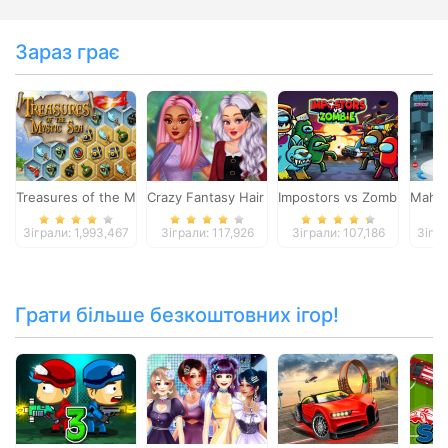
Зараз грає
Treasures of the Mystic Sea
Crazy Fantasy Hair Salon
Impostors vs Zombies: Surv
Mahjo
Зіграли: 1,993,467
Зіграли: 117,926
Зіграли: 107,186
Зігра
Грати більше безкоштовних ігор!