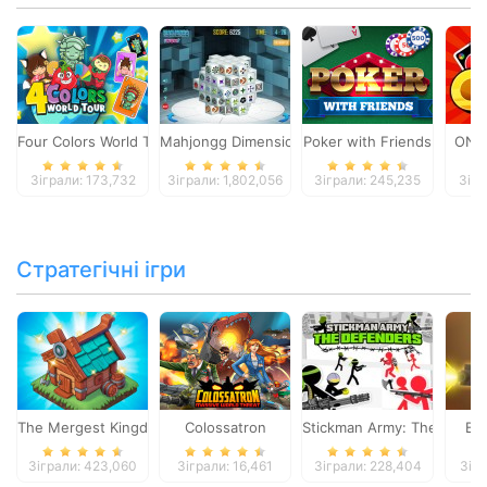
Four Colors World Tour
Mahjongg Dimensions
Poker with Friends
ONO
Зіграли: 173,732
Зіграли: 1,802,056
Зіграли: 245,235
Зігр
Стратегічні ігри
The Mergest Kingdom
Colossatron
Stickman Army: The Defen
Bl
Зіграли: 423,060
Зіграли: 16,461
Зіграли: 228,404
Зігр