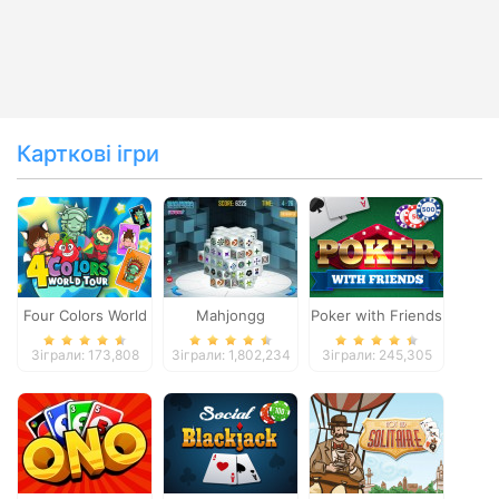
Карткові ігри
Four Colors World
Mahjongg
Poker with Friends
Tour
Dimensions
Зіграли: 173,808
Зіграли: 1,802,234
Зіграли: 245,305