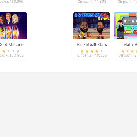
рали: 159,956
Зіграли: 111,398
Зіграли: 4
 Slot Machine
Basketball Stars
Math W
Simula
рали: 100,958
Зіграли: 149,356
Зіграли: 