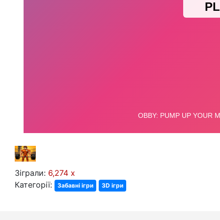
Зіграли:
6,274 x
Категорії:
Забавні ігри
3D ігри