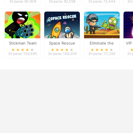
Зіграли: 90,908
Зіграли: 92,058
Зіграли: 72,444
Зіг
Stickman Team
Space Rescue
Eliminate the
VIP
Force 2
Zombies
Зіграли: 109,490
Зіграли: 149,209
Зіграли: 111,292
Зіг