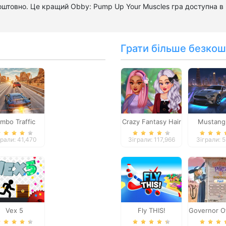
коштовно. Це кращий Obby: Pump Up Your Muscles гра доступна в 
Грати більше безкош
mbo Traffic
Crazy Fantasy Hair
Mustang 
Racer
Salon
Drive
грали: 41,470
Зіграли: 117,966
Зіграли: 
Vex 5
Fly THIS!
Governor O
2