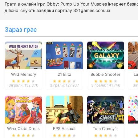
Грати в онлайн ігри Obby: Pump Up Your Muscles інтернет без
дійсно існують завдяки порталу 321games.com.ua
Зараз грає
Wild Memory
21 Blitz
Bubble Shooter
La
Galaxy Defense
Зіграли: 152,370
Зіграли: 127,937
Зіграли: 141,746
Зі
Winx Club: Dress
FPS Assault
Tom Clancy`s
Up
Shooter
Shootout