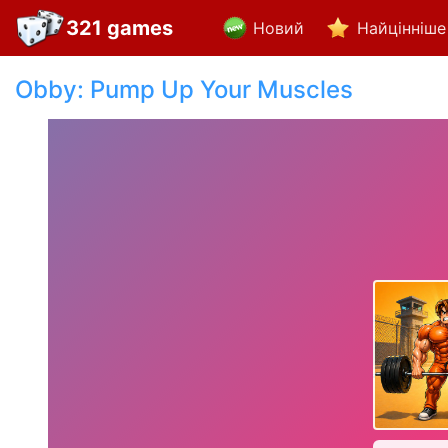
321 games
Новий
Найцінніше
Obby: Pump Up Your Muscles