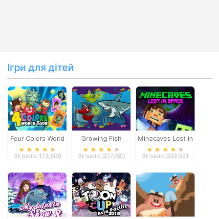
Ігри для дітей
Four Colors World
Growing Fish
Minecaves Lost in
Tour
Space
Зіграли: 173,808
Зіграли: 207,680
Зіграли: 293,521