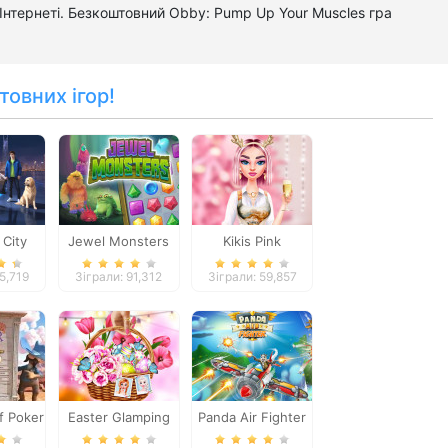
Інтернеті. Безкоштовний Obby: Pump Up Your Muscles гра
товних ігор!
City
Jewel Monsters
Kikis Pink
r
Christmas
55,719
Зіграли: 91,312
Зіграли: 59,857
f Poker
Easter Glamping
Panda Air Fighter
Trip