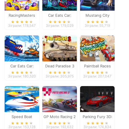
RacingMasters
Car Eats Car:
Mustang City
Dungeon
Driver
Зіграли: 178,547
Зіграли: 179,029
Зіграли: 55,719
Adventure
Car Eats Car:
Dead Paradise 3
Paintball Races
Winter Adventure
Зіграли: 180,520
Зіграли: 305,975
Зіграли: 207,047
Speed Boat
GP Moto Racing 2
Parking Fury 3D:
Extreme Racing
Night Thief
Зіграли: 153,128
Зіграли: 192,632
Зіграли: 174,834