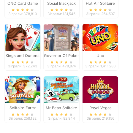
ONO Card Game
Social Blackjack
Hot Air Solitaire
Зіграли: 378,810
Зіграли: 181,545
Зіграли: 254,597
Kings and Queens
Governor Of Poker
Uno
Solitaire Tripeaks
2
Зіграли: 372,243
Зіграли: 478,874
Зіграли: 1,411,283
Solitaire Farm:
Mr Bean Solitaire
Royal Vegas
Seasons
Adventures
Solitaire
Зіграли: 258,182
Зіграли: 82,944
Зіграли: 219,156