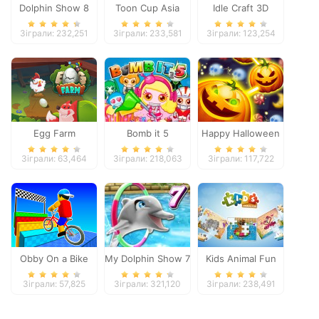
Dolphin Show 8
Toon Cup Asia
Idle Craft 3D
Pacific 2018
Зіграли: 232,251
Зіграли: 233,581
Зіграли: 123,254
Egg Farm
Bomb it 5
Happy Halloween
Зіграли: 63,464
Зіграли: 218,063
Зіграли: 117,722
Obby On a Bike
My Dolphin Show 7
Kids Animal Fun
Зіграли: 57,825
Зіграли: 321,120
Зіграли: 238,491