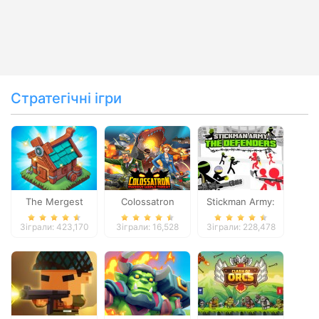
Стратегічні ігри
The Mergest
Colossatron
Stickman Army:
Kingdom
The Defenders
Зіграли: 423,170
Зіграли: 16,528
Зіграли: 228,478