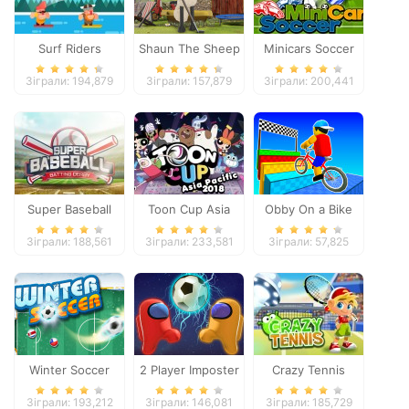
Surf Riders
Shaun The Sheep
Minicars Soccer
Baahmy Golf
Зіграли: 194,879
Зіграли: 157,879
Зіграли: 200,441
Super Baseball
Toon Cup Asia
Obby On a Bike
Pacific 2018
Зіграли: 188,561
Зіграли: 233,581
Зіграли: 57,825
Winter Soccer
2 Player Imposter
Crazy Tennis
Soccer
Зіграли: 193,212
Зіграли: 146,081
Зіграли: 185,729