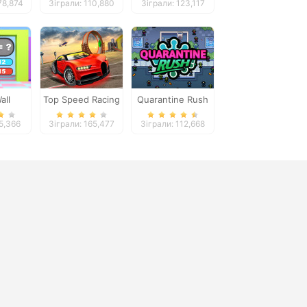
78,874
Зіграли: 110,880
Зіграли: 123,117
all
Top Speed Racing
Quarantine Rush
tor
3D
25,366
Зіграли: 165,477
Зіграли: 112,668