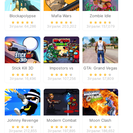
Blockapolypse
Mafia Wars
Zombie Idle
Zombie Shooter
Defense Online
Зіграли: 64,286
Зіграли: 203,202
Зіграли: 157,079
Stick Kill 3D
Impostors vs
GTA: Grand Vegas
Zombies: Survival
Crime
Зіграли: 16,496
Зіграли: 107,256
Зіграли: 57,809
Johnny Revenge
Modern Combat
Moon Clash
Defense
Heroes
Зіграли: 212,855
Зіграли: 197,895
Зіграли: 186,652